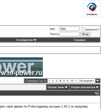
Имя
Запомнить?
Пароль
Сообщество
Справка
Страница 3 из 15
<
1
2
3
4
5
13
>
Последняя
»
Опции темы
Опции просмотра
#
21
рел своё время по Рэйслоджику,лучшее 1.42.1 по мокрому.