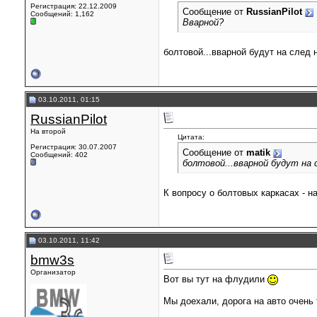
Регистрация: 22.12.2009
Сообщение от
RussianPilot
Сообщений: 1,162
Вварной?
болтовой...вварной будут на след 
03.10.2011, 01:15
RussianPilot
На второй
Цитата:
Регистрация: 30.07.2007
Сообщение от
matik
Сообщений: 402
болтовой...вварной будут на 
К вопросу о болтовых каркасах - н
03.10.2011, 11:42
bmw3s
Организатор
Вот вы тут на флудили
Мы доехали, дорога на авто очень