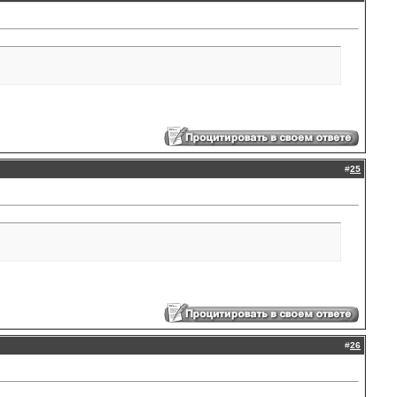
#
25
#
26