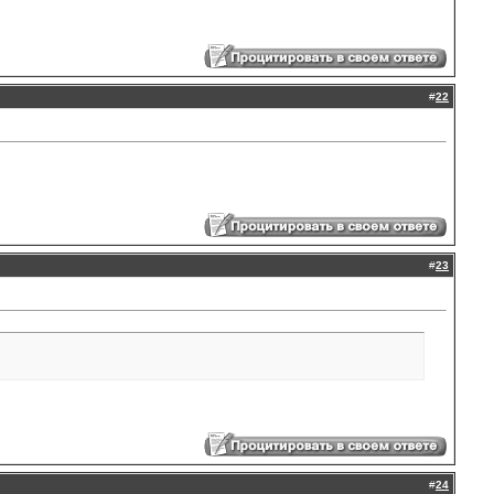
#
22
#
23
#
24