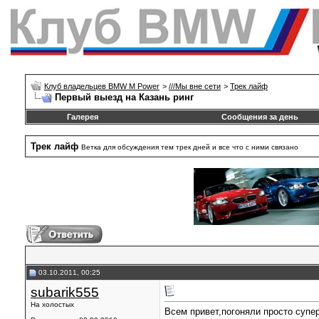
Клуб владельцев BMW M Power
>
///Mы вне сети
>
Трек лайф
Первый выезд на Казань ринг
Галерея
Сообщения за день
Трек лайф
Ветка для обсуждения тем трек дней и все что с ними связано
03.10.2011, 00:25
subarik555
На холостых
Всем привет,погоняли просто супе