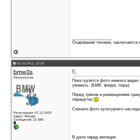
__________________
Очарование техники, заключается в
03.10.2011, 12:35
bmw3s
Организатор
Пока грузятся фото немного видео
ужимать. (БМВ, ферра, порш)
Перед треком и размещением сразу
парашутах
Сначало фото культурного наследи
Регистрация: 07.12.2005
Адрес: Москва
Сообщений: 22,689
В дали парад милиции