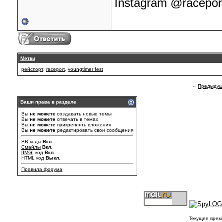
Instagram @racepor
Метки
рейспорт
,
raceport
,
youngtimer fest
«
Предыдущ
Ваши права в разделе
Вы
не можете
создавать новые темы
Вы
не можете
отвечать в темах
Вы
не можете
прикреплять вложения
Вы
не можете
редактировать свои сообщения
BB коды
Вкл.
Смайлы
Вкл.
[IMG]
код
Вкл.
HTML код
Выкл.
Правила форума
Текущее врем