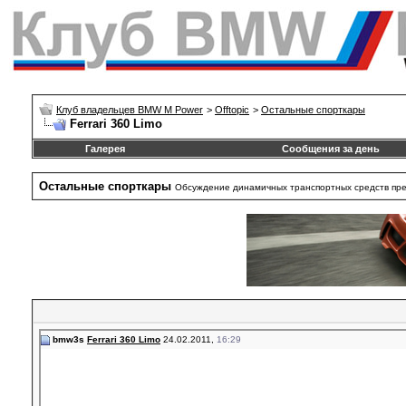
Клуб владельцев BMW M Power
>
Offtopic
>
Остальные спорткары
Ferrari 360 Limo
Галерея
Сообщения за день
Остальные спорткары
Обсуждение динамичных транспортных средств пре
bmw3s
Ferrari 360 Limo
24.02.2011,
16:29