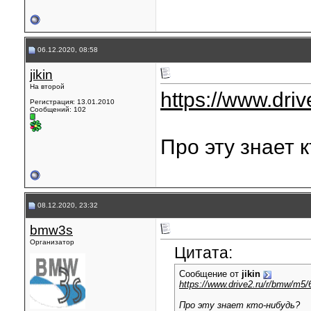
06.12.2020, 08:58
jikin
На второй
https://www.dri
Регистрация: 13.01.2010
Сообщений: 102
Про эту знает 
08.12.2020, 23:32
bmw3s
Организатор
Цитата:
Сообщение от
jikin
https://www.drive2.ru/r/bmw/m5/
Про эту знает кто-нибудь?