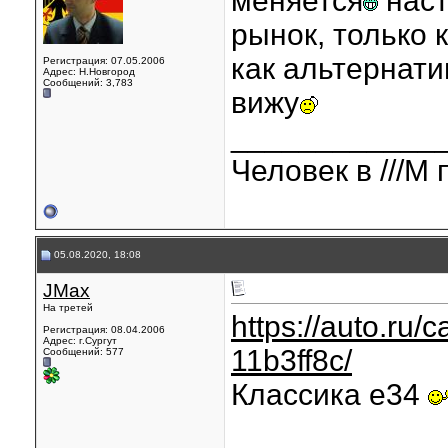
меняется
наст
рынок, только 
как альтернати
Регистрация: 07.05.2006
Адрес: Н.Новгород
Сообщений: 3,783
вижу
____________
Человек в ///М 
05.08.2020, 18:08
JMax
На третей
https://auto.ru/
Регистрация: 08.04.2006
Адрес: г.Сургут
11b3ff8c/
Сообщений: 577
Классика е34