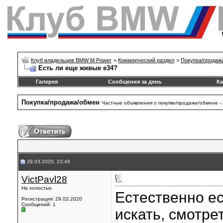
Клуб владельцев BMW M Power
>
Коммерческий раздел
>
Покупка/продаж
Есть ли еще живые е34?
Галерея
Сообщения за день
Ка
Покупка/продажа/обмен
Частные объявления о покупке/продаже/обмене - 
29.03.2020, 23:49
VictPavl28
На холостых
Естественно ес
Регистрация: 29.03.2020
Сообщений: 1
искать, смотре