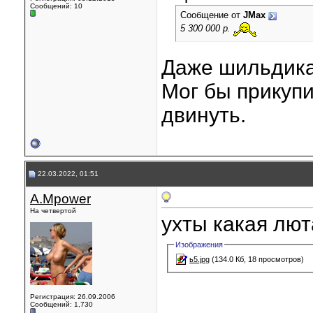
Сообщений: 10
Сообщение от
JMax
5 300 000 р.
Даже шильдика
Мог бы прикупит
двинуть.
22.03.2022, 01:51
A.Mpower
На четвертой
ухты какая лю
Изображения
ь5.jpg
(134.0 Кб, 18 просмотров)
Регистрация: 26.09.2006
Сообщений: 1,730