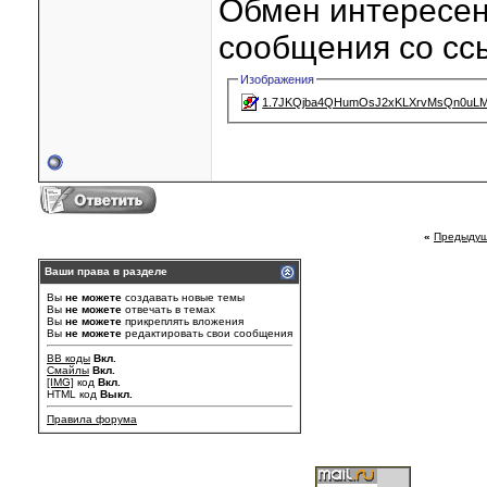
Обмен интересен
сообщения со сс
Изображения
1.7JKQjba4QHumOsJ2xKLXrvMsQn0uLM
«
Предыдущ
Ваши права в разделе
Вы
не можете
создавать новые темы
Вы
не можете
отвечать в темах
Вы
не можете
прикреплять вложения
Вы
не можете
редактировать свои сообщения
BB коды
Вкл.
Смайлы
Вкл.
[IMG]
код
Вкл.
HTML код
Выкл.
Правила форума