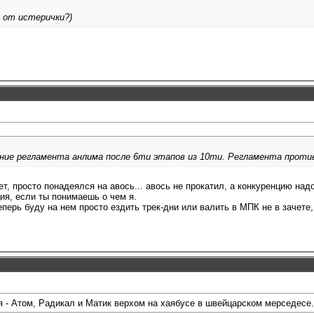
 от истерички?)
ние регламента анлима после 6ти этапов из 10ти. Регламента против
ет, просто понадеялся на авось... авось не прокатил, а конкуренцию на
ия, если ты понимаешь о чем я.
перь буду на нем просто ездить трек-дни или валить в МПК не в зачете, 
ся - Атом, Радикал и Матик верхом на хаябусе в швейцарском мерседесе.