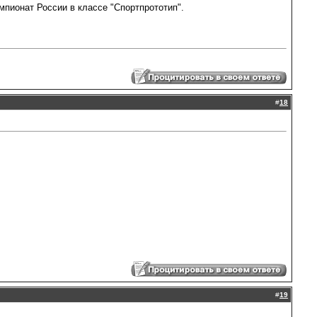
емпионат России в классе "Спортпрототип".
#
18
#
19