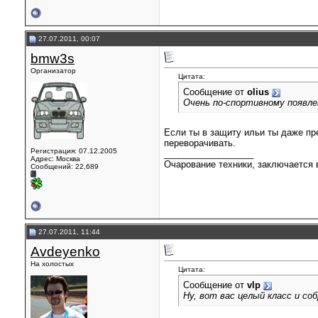
27.07.2011, 00:07
bmw3s
Организатор
Цитата:
Сообщение от
olius
Очень по-спортивному появле
Если ты в защиту ильи ты даже пре
переворачивать.
Регистрация: 07.12.2005
__________________
Адрес: Москва
Очарование техники, заключается в
Сообщений: 22,689
27.07.2011, 11:44
Avdeyenko
На холостых
Цитата:
Сообщение от
vlp
Ну, вот вас целый класс и со