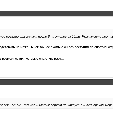
ние регламента анлима после 6ти этапов из 10ти. Регламента против
дставить не можешь как точнее сколько он раз поступил по спортивному 
 возможностях, которые она открывает...
брался - Атом, Радикал и Матик верхом на хаябусе в швейцарском мерс