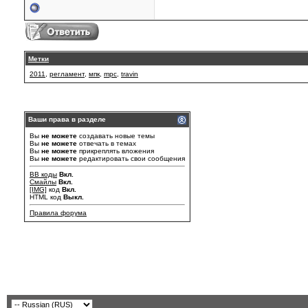
Метки
2011
,
регламент
,
мпк
,
mpc
,
travin
Ваши права в разделе
Вы
не можете
создавать новые темы
Вы
не можете
отвечать в темах
Вы
не можете
прикреплять вложения
Вы
не можете
редактировать свои сообщения
BB коды
Вкл.
Смайлы
Вкл.
[IMG]
код
Вкл.
HTML код
Выкл.
Правила форума