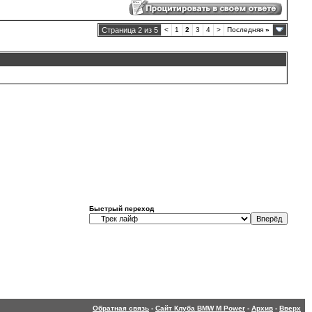
Страница 2 из 5
<
1
2
3
4
>
Последняя
»
Быстрый переход
Обратная связь
-
Сайт Клуба BMW M Power
-
Архив
-
Вверх