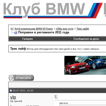
Клуб владельцев BMW M Power
>
///Mы вне сети
>
Трек лайф
Поправки в регламенте 2011 года
Галерея
Сообщения за день
Трек лайф
Ветка для обсуждения тем трек дней и все что с ними связано
26.07.2011, 22:40
vlp
На третей
Цитата: