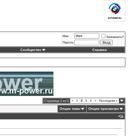
Имя
Запомнить?
Пароль
Сообщество
Справка
Страница 2 из 5
<
1
2
3
4
>
Последняя
»
Опции темы
Опции просмотра
#
11