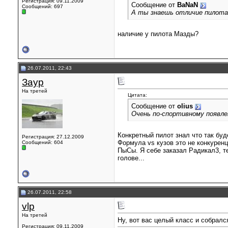
Регистрация: 09.11.2009
Сообщение от
BaNaN
Сообщений: 697
А ты знаешь отличие пилота
наличие у пилота Мазды?
26.07.2011, 22:43
Заур
На третей
Цитата:
Сообщение от
olius
Очень по-спортивному появле
Конкретный пилот знал что так буд
Регистрация: 27.12.2009
Формула vs кузов это не конкуренц
Сообщений: 604
ПыСы. Я себе заказал Радикал3, те
голове...
26.07.2011, 22:58
vlp
На третей
Ну, вот вас целый класс и собрал
Регистрация: 09.11.2009