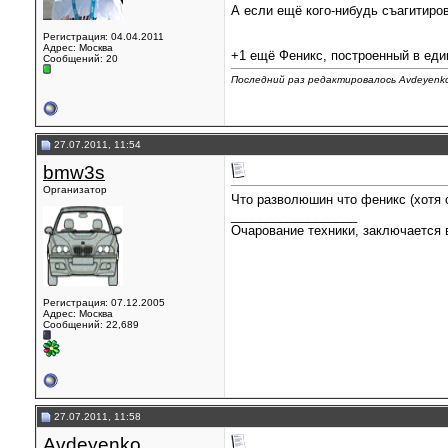
А если ещё кого-нибудь съагитиров
Регистрация: 04.04.2011
Адрес: Москва
+1 ещё Феникс, построенный в еди
Сообщений: 20
Последний раз редактировалось Avdeyenko
27.07.2011, 11:54
bmw3s
Организатор
Что разволюшин что феникс (хотя о
__________________
Очарование техники, заключается в
Регистрация: 07.12.2005
Адрес: Москва
Сообщений: 22,689
27.07.2011, 11:58
Avdeyenko