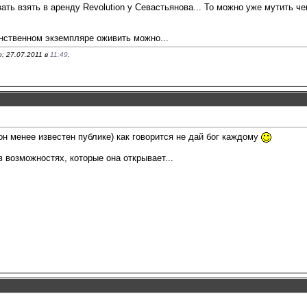
ать взять в аренду Revolution у Севастьянова... То можно уже мутить ч
нственном экземпляре оживить можно...
; 27.07.2011 в
11:49
.
н менее известен публике) как говорится не дай бог каждому
 возможностях, которые она открывает...