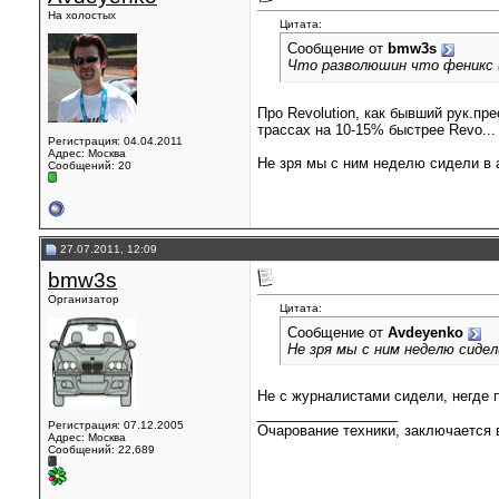
На холостых
Цитата:
Сообщение от
bmw3s
Что разволюшин что феникс (
Про Revolution, как бывший рук.пр
трассах на 10-15% быстрее Revo...
Регистрация: 04.04.2011
Адрес: Москва
Не зря мы с ним неделю сидели в 
Сообщений: 20
27.07.2011, 12:09
bmw3s
Организатор
Цитата:
Сообщение от
Avdeyenko
Не зря мы с ним неделю сидел
Не с журналистами сидели, негде 
__________________
Регистрация: 07.12.2005
Очарование техники, заключается в
Адрес: Москва
Сообщений: 22,689