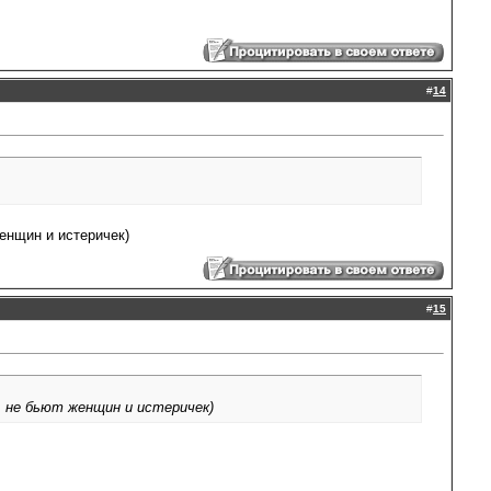
#
14
женщин и истеричек)
#
15
, не бьют женщин и истеричек)