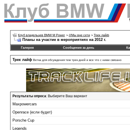
Клуб владельцев BMW M Power
>
///Mы вне сети
>
Трек лайф
Планы на участие в мероприятиях на 2012 г.
Галерея
Сообщения за день
Ка
Трек лайф
Ветка для обсуждения тем трек дней и все что с ними связано
Результаты опроса
: Выбирите Ваш вариант
Maxpowercars
Openrace (если будет)
Porsche Cup
Legends