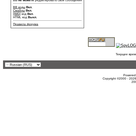
Вы
не можете
редактировать свои сообщения
BB коды
Вкл.
Смайлы
Вкл.
[IMG]
код
Вкл.
HTML код
Выкл.
Правила форума
Текущее врем
Powered 
Copyright ©2000 - 2026
20