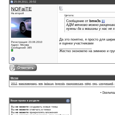
25.09.2011, 20:52
NOFaiTE
На второй
Цитата:
Сообщение от
bmw3s
АДМ мячково можно разцениват
нужны да и машины у нас не 
Да это понятно, я просто для ширины
Регистрация: 23.06.2010
и оценки участниками
Адрес: Москва
__________________
Сообщений: 385
Жестко экономлю на зимнюю и гру
Метки
2012
,
максповеркарс
,
мпк
,
ladacup
,
legends
,
maxpowercars
,
mitjet
,
mpc
,
следующий
,
«
Предыдущ
Ваши права в разделе
Вы
не можете
создавать новые темы
Вы
не можете
отвечать в темах
Вы
не можете
прикреплять вложения