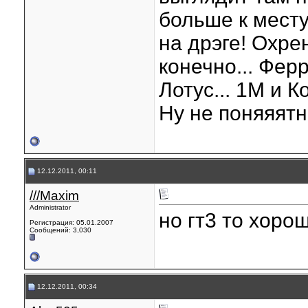
больше к месту
на дрэге! Охре
конечно... Фер
Лотус... 1М и Ко
Ну не поняяятно
12.12.2011, 00:11
///Maxim
Administrator
но гт3 то хоро
Регистрация: 05.01.2007
Сообщений: 3,030
12.12.2011, 00:34