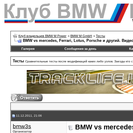
Клуб владельцев BMW M Power
>
BMW M GmbH
>
Тесты
BMW vs mercedes, Ferrari, Lotus, Porsche и другий. Виде
Галерея
Сообщения за день
Ка
Тесты
Сравнительные тесты после модификаций каких либо узлов. Заезды кто с к
11.12.2011, 21:06
bmw3s
BMW vs mercedes,
Организатор