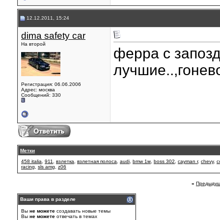
12.12.2011, 15:24
dima safety car
На второй
ферра с запоз
лучшие..,гонев
Регистрация: 06.06.2006
Адрес: москва
Сообщений: 330
Метки
458 italia
,
911
,
взлетка
,
взлетная полоса
,
audi
,
bmw 1м
,
boss 302
,
cayman r
,
chevy
,
c
racing
,
sls amg
,
z06
«
Предыдущ
Ваши права в разделе
Вы
не можете
создавать новые темы
Вы
не можете
отвечать в темах