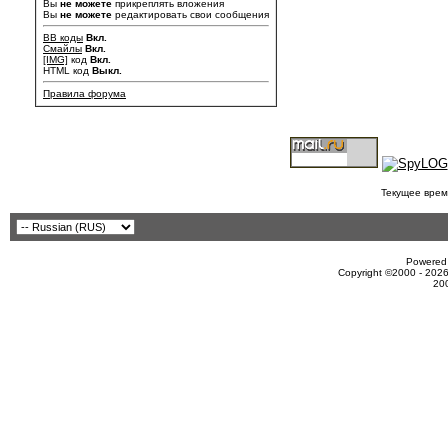
Вы
не можете
прикреплять вложения
Вы
не можете
редактировать свои сообщения
BB коды
Вкл.
Смайлы
Вкл.
[IMG]
код
Вкл.
HTML код
Выкл.
Правила форума
Текущее врем
Powered 
Copyright ©2000 - 2026
20