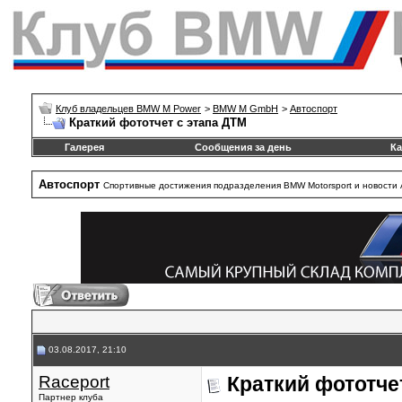
Клуб владельцев BMW M Power
>
BMW M GmbH
>
Автоспорт
Краткий фототчет с этапа ДТМ
Галерея
Сообщения за день
Ка
Автоспорт
Спортивные достижения подразделения BMW Motorsport и новости 
03.08.2017, 21:10
Raceport
Краткий фототче
Партнер клуба