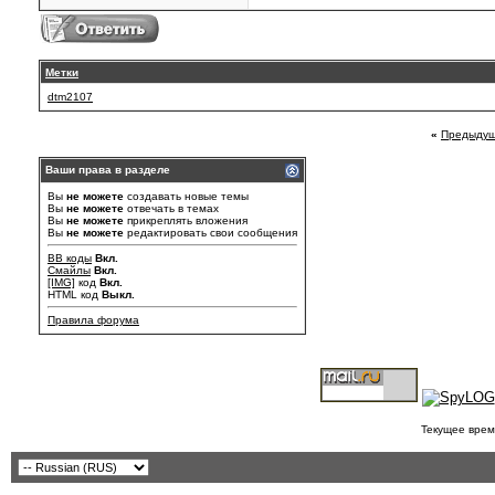
Метки
dtm2107
«
Предыдущ
Ваши права в разделе
Вы
не можете
создавать новые темы
Вы
не можете
отвечать в темах
Вы
не можете
прикреплять вложения
Вы
не можете
редактировать свои сообщения
BB коды
Вкл.
Смайлы
Вкл.
[IMG]
код
Вкл.
HTML код
Выкл.
Правила форума
Текущее врем