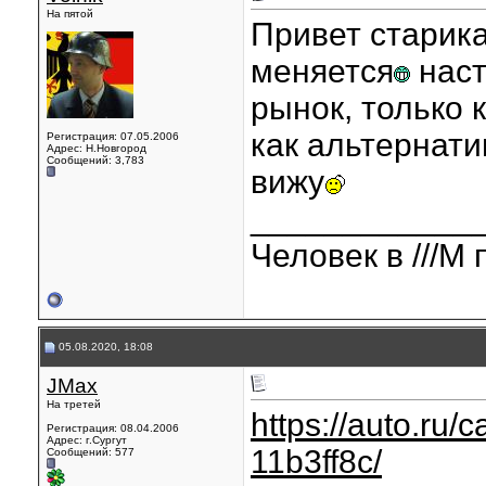
На пятой
Привет старик
меняется
наст
рынок, только 
как альтернати
Регистрация: 07.05.2006
Адрес: Н.Новгород
Сообщений: 3,783
вижу
____________
Человек в ///М 
05.08.2020, 18:08
JMax
На третей
https://auto.ru/
Регистрация: 08.04.2006
Адрес: г.Сургут
11b3ff8c/
Сообщений: 577