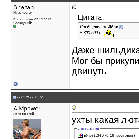
Shaitan
На холостых
Цитата:
Регистрация: 05.12.2015
Сообщений: 10
Сообщение от
JMax
5 300 000 р.
Даже шильдика
Мог бы прикупит
двинуть.
22.03.2022, 01:51
A.Mpower
На четвертой
ухты какая лю
Изображения
ь5.jpg
(134.0 Кб, 18 просмотров)