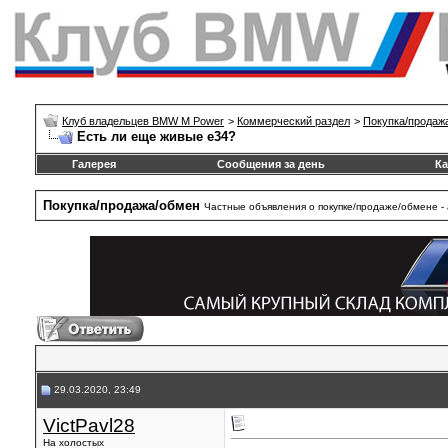
Клуб владельцев BMW M Power
>
Коммерческий раздел
>
Покупка/продаж
Есть ли еще живые е34?
Галерея
Сообщения за день
Ка
Покупка/продажа/обмен
Частные объявления о покупке/продаже/обмене - 
29.03.2020, 23:49
VictPavl28
На холостых