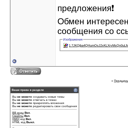
предложения❗️
Обмен интересен
сообщения со сс
Изображения
1.7JKQjba4QHumOsJ2xKLXrvMsQn0uLM
«
Предыдущ
Ваши права в разделе
Вы
не можете
создавать новые темы
Вы
не можете
отвечать в темах
Вы
не можете
прикреплять вложения
Вы
не можете
редактировать свои сообщения
BB коды
Вкл.
Смайлы
Вкл.
[IMG]
код
Вкл.
HTML код
Выкл.