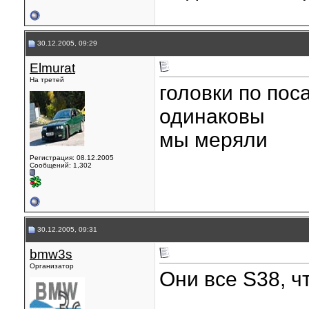
30.12.2005, 09:29
Elmurat
На третей
головки по пос
одинаковы
мы меряли
Регистрация: 08.12.2005
Сообщений: 1,302
30.12.2005, 09:31
bmw3s
Организатор
Они все S38, чт
____________