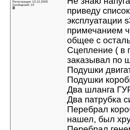
Не знаю напуг
Регистрация: 13.12.2005
Сообщений: 15
приведу список
эксплуатации 
примечанием чт
общее с остал
Сцепление ( в 
заказывал по 
Подушки двигат
Подушки коробк
Два шланга ГУР
Два патрубка с
Перебрал короб
нашел, был хру
Перебрал генер