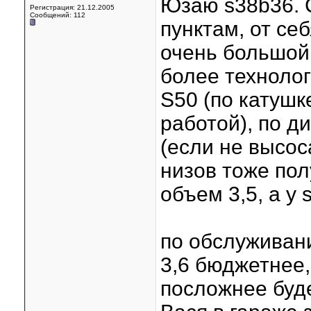
Юзаю s38b36. 
Регистрация: 21.12.2005
Сообщений: 112
пунктам, от се
очень большой 
более техноло
S50 (по катушк
работой), по ди
(если не высос
низов тоже пол
объем 3,5, а у s
по обслуживан
3,6 бюджетнее,
посложнее будет