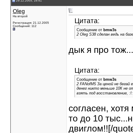
29.12.2005, 16:41
Oleg
На второй
Цитата:
Регистрация: 21.12.2005
Сообщений: 112
Сообщение от
bmw3s
2 Oleg S38 сделан ведь на б
дык я про тож..
Цитата:
Сообщение от
bmw3s
2 FANofM5 За ценой не бегай 
денег никто меньше 10К не о
взять под восстановление, :!
согласен, хотя
то до 10 тыс..
двиглом!![/quot