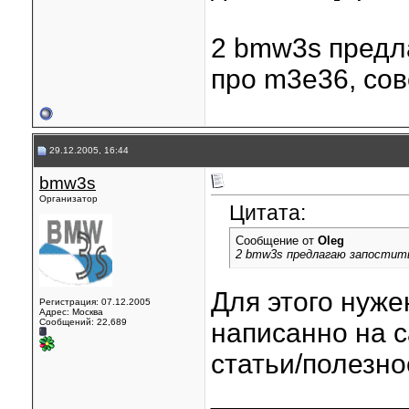
2 bmw3s предл
про m3e36, со
29.12.2005, 16:44
bmw3s
Организатор
Цитата:
Сообщение от
Oleg
2 bmw3s предлагаю запостит
Для этого нуже
Регистрация: 07.12.2005
Адрес: Москва
Сообщений: 22,689
написанно на 
статьи/полезно
____________