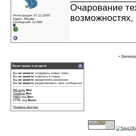
Очарование тех
возможностях, 
Регистрация: 07.12.2005
Адрес: Москва
Сообщений: 22,689
«
Предыдущ
Ваши права в разделе
Вы
не можете
создавать новые темы
Вы
не можете
отвечать в темах
Вы
не можете
прикреплять вложения
Вы
не можете
редактировать свои сообщения
BB коды
Вкл.
Смайлы
Вкл.
[IMG]
код
Вкл.
HTML код
Выкл.
Правила форума