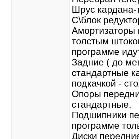
Шрус кардана-т
С\блок редукто
Амортизаторы п
толстым штоком
программе идут
Задние ( до ме
стандартные ка
подкачкой - сто
Опоры передни
стандартные.
Подшипники пе
программе тол
Диски передние 