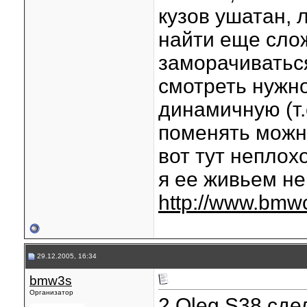
кузов ушатан, 
найти еще слож
заморачиваться
смотреть нужно
динамичную (т.
поменять можно
вот тут неплохо
я ее живьем не
http://www.bmw
29.12.2005, 16:34
bmw3s
Организатор
2 Oleg S38 сде