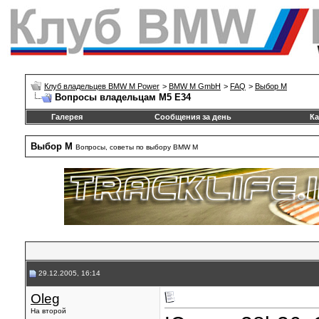
Клуб владельцев BMW M Power
>
BMW M GmbH
>
FAQ
>
Выбор М
Вопросы владельцам М5 Е34
Галерея
Сообщения за день
Ка
Выбор М
Вопросы, советы по выбору BMW M
29.12.2005, 16:14
Oleg
На второй