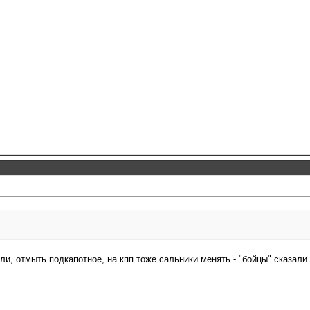
ели, отмыть подкапотное, на кпп тоже сальники менять - "бойцы" сказал