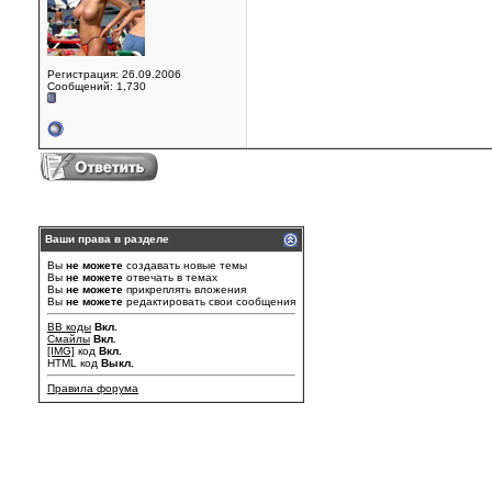
Регистрация: 26.09.2006
Сообщений: 1,730
Ваши права в разделе
Вы
не можете
создавать новые темы
Вы
не можете
отвечать в темах
Вы
не можете
прикреплять вложения
Вы
не можете
редактировать свои сообщения
BB коды
Вкл.
Смайлы
Вкл.
[IMG]
код
Вкл.
HTML код
Выкл.
Правила форума