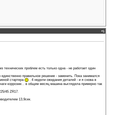
#
1
з технических проблем есть только одна - не работает один
о единственно правильное решение - заменить. Пока занимался
аменой стартера
. 4 недели ожидания деталей - и я снова в
чаги коррозии... в общем месяц машина выглядела примерно так
25/45 ZR17.
зводителем 13,9сек.