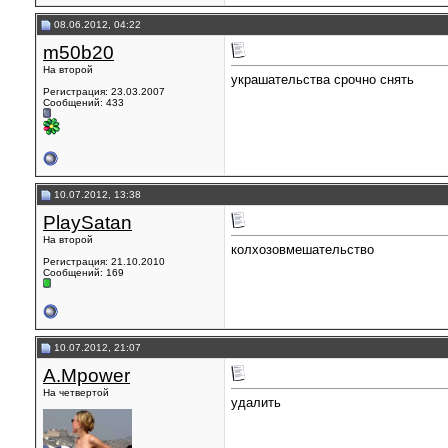
08.06.2012, 04:22
m50b20
На второй
украшательства срочно снять
Регистрация: 23.03.2007
Сообщений: 433
10.07.2012, 13:38
PlaySatan
На второй
колхозовмешательство
Регистрация: 21.10.2010
Сообщений: 169
10.07.2012, 21:07
A.Mpower
На четвертой
удалить