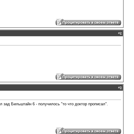
#
2
#
3
л зад Бильштайн 6 - получилось "то что доктор прописал".