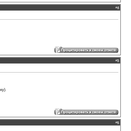
#
4
#
5
ку).
#
6