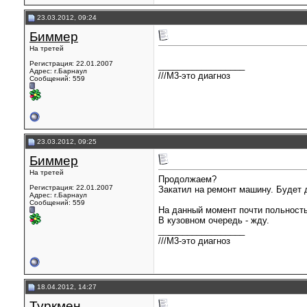
23.03.2012, 09:24
Биммер
На третей
Регистрация: 22.01.2007
__________________
Адрес: г.Барнаул
///М3-это диагноз
Сообщений: 559
23.03.2012, 09:25
Биммер
На третей
Продолжаем?
Регистрация: 22.01.2007
Закатил на ремонт машину. Будет д
Адрес: г.Барнаул
Сообщений: 559
На данный момент почти польностью
В кузовном очередь - жду.
__________________
///М3-это диагноз
18.04.2012, 14:27
Туркмен