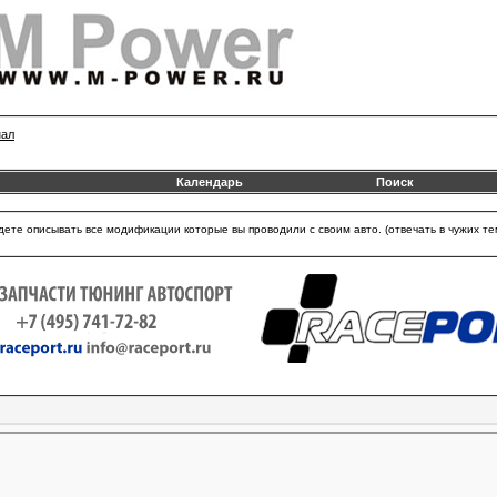
нал
Календарь
Поиск
удете описывать все модификации которые вы проводили с своим авто. (отвечать в чужих