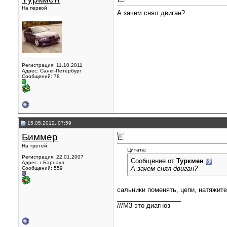
На первой
А зачем снял двиган?
Регистрация: 11.10.2011
Адрес: Санкт-Петербург
Сообщений: 78
15.05.2012, 07:59
Биммер
На третей
Цитата:
Регистрация: 22.01.2007
Сообщение от
Туркмен
Адрес: г.Барнаул
А зачем снял двиган?
Сообщений: 559
сальники поменять, цепи, натяжит
__________________
///М3-это диагноз