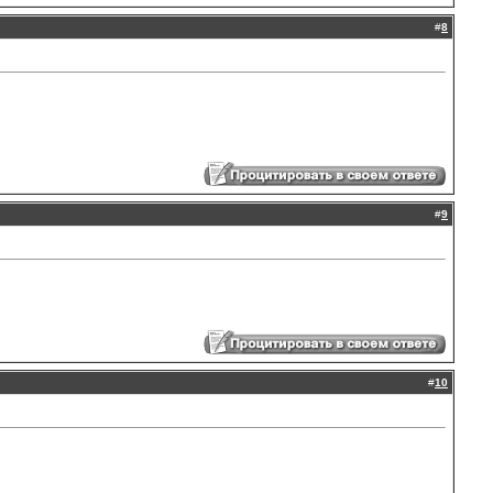
#
8
#
9
#
10