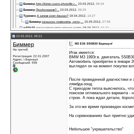
Биммер
http://bimer.users.photofile.r...
23.03.2012,
09:24
Биммер
Продолжаем?...
23.03.2012,
09:25
Туркмен
А зачем снял двиган?
18.04.2012,
14:27
Биммер
сальники поменять, цепи,...
15.05.2012,
07:59
m50b20
украшательства срочно снять
08.06.2012,
04:22
PlaySatan
колхозовмешательство
10.07.2012,
13:38
23.03.2012, 09:21
A.Mpower
удалить
10.07.2012,
21:07
Биммер
М3 Е36 S50B30 Барнаул/
Volnik
Наклейки просто чума....
10.07.2012,
22:22
На третей
Биммер
Наклейки в очереди на...
13.07.2012,
12:07
Итак имеется:
Регистрация: 22.01.2007
BMW M3 1993г.в. двигатель S50B30
Биммер
Вопрос к "знатокам". Решил...
04.09.2012,
12:26
Адрес: г.Барнаул
Автомобиль приобретен в январе 20
Сообщений: 559
vortex79
а в Новосибе куда отвез?
04.09.2012,
14:17
выглядел он на момент покупки вот
Биммер
Сто Фараон к Витале. Он мне...
04.09.2012,
14:47
vortex79
я свой мотор сам разобрал :)...
04.09.2012,
19:36
После проведенной диагностики и 
Биммер
Пока моторист не выходит на...
04.10.2012,
09:03
лямбда-зонд.
Биммер
ну и задняя часть выхлопа...
04.10.2012,
09:05
С приходом тепла выяснилось, что
поиском оптимального варианта - 
Биммер
пришли шланги. спасибо bmw3s...
16.10.2012,
06:23
строю. А пока ждал детали, борол
Биммер
Прошло больше года - машина...
11.03.2015,
07:05
.
Биммер
Подкапотное собрано....
11.03.2015,
07:07
За это-же время произведен косме
Биммер
Сейчас ведется сборка салона.
11.03.2015,
07:08
На соревнованиях был приятно уди
Небольшое "украшательство"