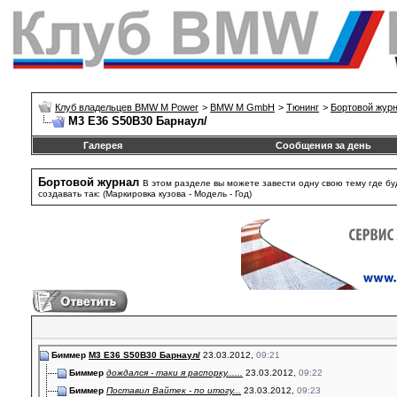
Клуб владельцев BMW M Power
>
BMW M GmbH
>
Тюнинг
>
Бортовой жур
М3 Е36 S50B30 Барнаул/
Галерея
Сообщения за день
Бортовой журнал
В этом разделе вы можете завести одну свою тему где б
создавать так: (Маркировка кузова - Модель - Год)
Биммер
М3 Е36 S50B30 Барнаул/
23.03.2012,
09:21
Биммер
дождался - таки я распорку......
23.03.2012,
09:22
Биммер
Поставил Вайтек - по итогу...
23.03.2012,
09:23