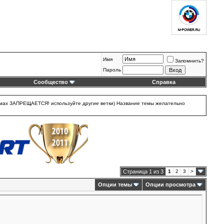
Имя
Запомнить?
Пароль
Сообщество
Справка
 темах ЗАПРЕЩАЕТСЯ! используйте другие ветки) Название темы желательно
Страница 1 из 3
1
2
3
>
Опции темы
Опции просмотра