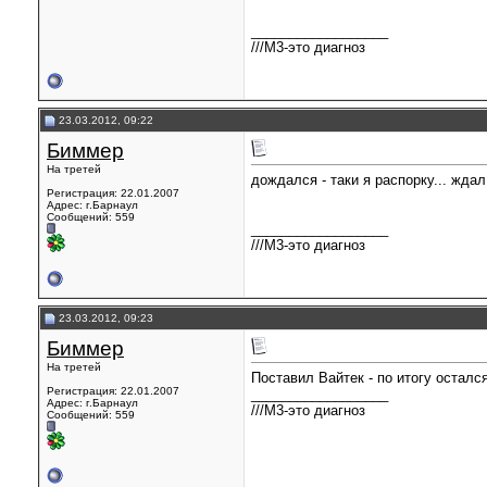
__________________
///М3-это диагноз
23.03.2012, 09:22
Биммер
На третей
дождался - таки я распорку... ждал
Регистрация: 22.01.2007
Адрес: г.Барнаул
Сообщений: 559
__________________
///М3-это диагноз
23.03.2012, 09:23
Биммер
На третей
Поставил Вайтек - по итогу осталс
Регистрация: 22.01.2007
__________________
Адрес: г.Барнаул
///М3-это диагноз
Сообщений: 559