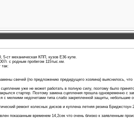
, 5-ст механическая КПП, кузов Е36 купе.
07г. с родным пробегом 115тыс.км.
 так:
замены свечей (по предложению предидущего хозяина) выяснилось, что и
 сцепление уже не может работать в полную силу, поэтому было принят
накрылся стартер. Поэтому замена сцепления прошла одновременно с з
ся с мелкими недочетами типа слабо закрепленной защиты, небольшие о
тический ремонт колесных дисков и куплена летняя резина Бриджстоун 2
влен показанным временем 14,2сек что очень близко к заявленным прои