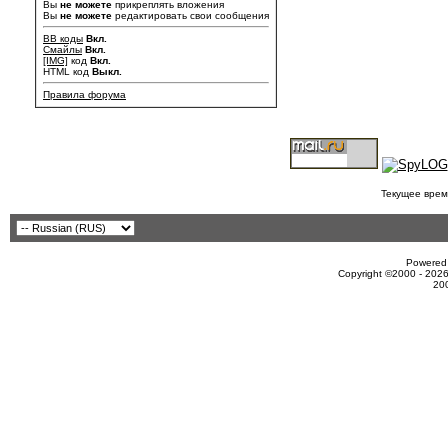
Вы
не можете
прикреплять вложения
Вы
не можете
редактировать свои сообщения
BB коды
Вкл.
Смайлы
Вкл.
[IMG]
код
Вкл.
HTML код
Выкл.
Правила форума
Текущее врем
Powered 
Copyright ©2000 - 2026
20