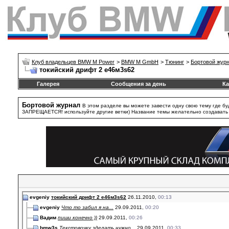
Клуб владельцев BMW M Power
>
BMW M GmbH
>
Тюнинг
>
Бортовой жур
токийский дрифт 2 е46м3s62
Галерея
Сообщения за день
Ка
Бортовой журнал
В этом разделе вы можете завести одну свою тему где бу
ЗАПРЕЩАЕТСЯ! используйте другие ветки) Название темы желательно создавать та
evgeniy
токийский дрифт 2 е46м3s62
26.11.2010,
00:13
evgeniy
Что то забил я на...
29.09.2011,
00:20
Вадим
пиши конечно ))
29.09.2011,
00:26
bmw3s
Текстовочку зделать нужно...
29.09.2011,
00:33