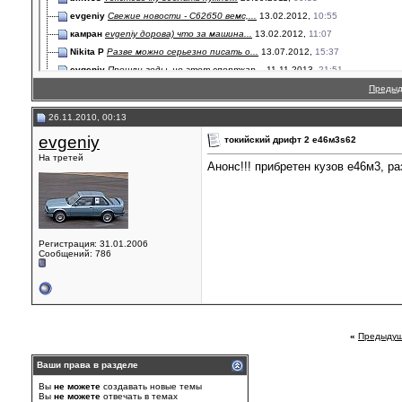
evgeniy
Свежие новости - С62б50 вемс,...
13.02.2012,
10:55
камран
evgeniy дорова) что за машина...
13.02.2012,
11:07
Nikita P
Разве можно серьезно писать о...
13.07.2012,
15:37
evgeniy
Прошли годы, но этот спорткар...
11.11.2013,
21:51
Преды
26.11.2010, 00:13
evgeniy
токийский дрифт 2 е46м3s62
На третей
Анонс!!! прибретен кузов е46м3, р
Регистрация: 31.01.2006
Сообщений: 786
«
Предыдущ
Ваши права в разделе
Вы
не можете
создавать новые темы
Вы
не можете
отвечать в темах