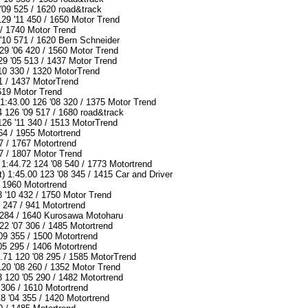
'09 525 / 1620 road&track
29 '11 450 / 1650 Motor Trend
 / 1740 Motor Trend
10 571 / 1620 Bern Schneider
129 '06 420 / 1560 Motor Trend
29 '05 513 / 1437 Motor Trend
10 330 / 1320 MotorTrend
1 / 1437 MotorTrend
619 Motor Trend
1:43.00 126 '08 320 / 1375 Motor Trend
 126 '09 517 / 1680 road&track
26 '11 340 / 1513 MotorTrend
64 / 1955 Motortrend
7 / 1767 Motortrend
7 / 1807 Motor Trend
:44.72 124 '08 540 / 1773 Motortrend
t) 1:45.00 123 '08 345 / 1415 Car and Driver
/ 1960 Motortrend
 '10 432 / 1750 Motor Trend
 247 / 941 Motortrend
 284 / 1640 Kurosawa Motoharu
2 '07 306 / 1485 Motortrend
09 355 / 1500 Motortrend
5 295 / 1406 Motortrend
.71 120 '08 295 / 1585 MotorTrend
120 '08 260 / 1352 Motor Trend
 120 '05 290 / 1482 Motortrend
306 / 1610 Motortrend
8 '04 355 / 1420 Motortrend