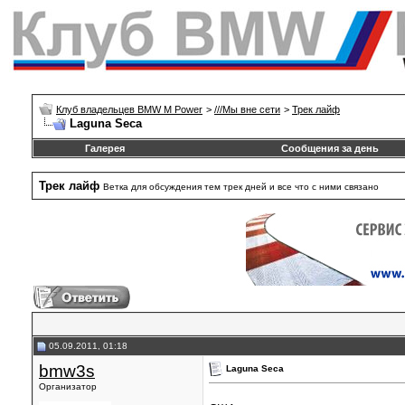
Клуб владельцев BMW M Power
>
///Mы вне сети
>
Трек лайф
Laguna Seca
Галерея
Сообщения за день
Трек лайф
Ветка для обсуждения тем трек дней и все что с ними связано
05.09.2011, 01:18
bmw3s
Laguna Seca
Организатор