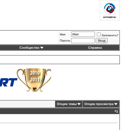
Имя
Запомнить?
Пароль
Сообщество
Справка
Опции темы
Опции просмотра
#
1