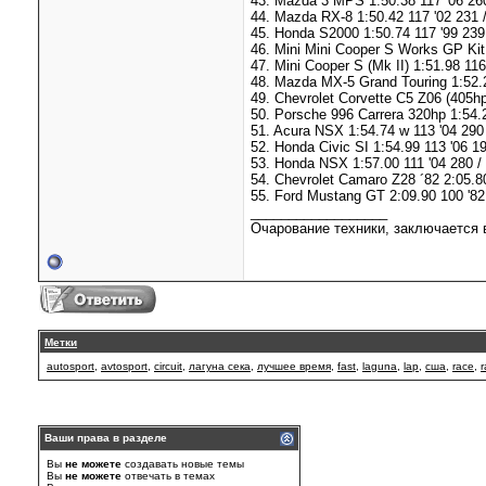
43. Mazda 3 MPS 1:50.38 117 '06 260
44. Mazda RX-8 1:50.42 117 '02 231 
45. Honda S2000 1:50.74 117 '99 239
46. Mini Mini Cooper S Works GP Kit 
47. Mini Cooper S (Mk II) 1:51.98 116
48. Mazda MX-5 Grand Touring 1:52.2
49. Chevrolet Corvette C5 Z06 (405hp
50. Porsche 996 Carrera 320hp 1:54.2
51. Acura NSX 1:54.74 w 113 '04 290 
52. Honda Civic SI 1:54.99 113 '06 1
53. Honda NSX 1:57.00 111 '04 280 /
54. Chevrolet Camaro Z28 ´82 2:05.80
55. Ford Mustang GT 2:09.90 100 '82
__________________
Очарование техники, заключается в
Метки
autosport
,
avtosport
,
circuit
,
лагуна сека
,
лучшее время
,
fast
,
laguna
,
lap
,
сша
,
race
,
r
Ваши права в разделе
Вы
не можете
создавать новые темы
Вы
не можете
отвечать в темах