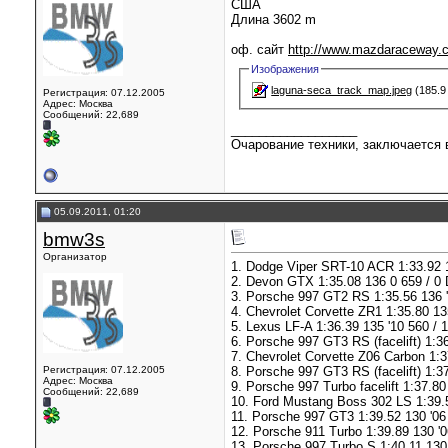
США
Длина 3602 m
оф. сайт
http://www.mazdaraceway.
Изображения
laguna-seca_track_map.jpeg
(185.9
Регистрация: 07.12.2005
Адрес: Москва
Сообщений: 22,689
__________________
Очарование техники, заключается в
05.09.2011, 01:20
bmw3s
Организатор
1. Dodge Viper SRT-10 ACR 1:33.92 1
2. Devon GTX 1:35.08 136 0 659 / 
3. Porsche 997 GT2 RS 1:35.56 136 
4. Chevrolet Corvette ZR1 1:35.80 13
5. Lexus LF-A 1:36.39 135 '10 560 /
6. Porsche 997 GT3 RS (facelift) 1:3
7. Chevrolet Corvette Z06 Carbon 1:3
Регистрация: 07.12.2005
8. Porsche 997 GT3 RS (facelift) 1:
Адрес: Москва
9. Porsche 997 Turbo facelift 1:37.8
Сообщений: 22,689
10. Ford Mustang Boss 302 LS 1:39.
11. Porsche 997 GT3 1:39.52 130 '06
12. Porsche 911 Turbo 1:39.89 130 
13. Porsche 997 Turbo S 1:40.11 130