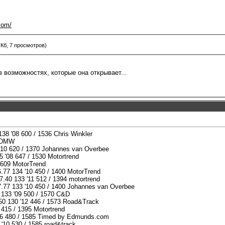
com/
 Кб, 7 просмотров)
 возможностях, которые она открывает...
38 '08 600 / 1536 Chris Winkler
0 DMW
'10 620 / 1370 Johannes van Overbee
5 '08 647 / 1530 Motortrend
 1609 MotorTrend
6.77 134 '10 450 / 1400 MotorTrend
7.40 133 '11 512 / 1394 motortrend
37.77 133 '10 450 / 1400 Johannes van Overbee
0 133 '09 500 / 1570 C&D
50 130 '12 446 / 1573 Road&Track
 415 / 1395 Motortrend
'06 480 / 1585 Timed by Edmunds.com
 '10 530 / 1585 road&track