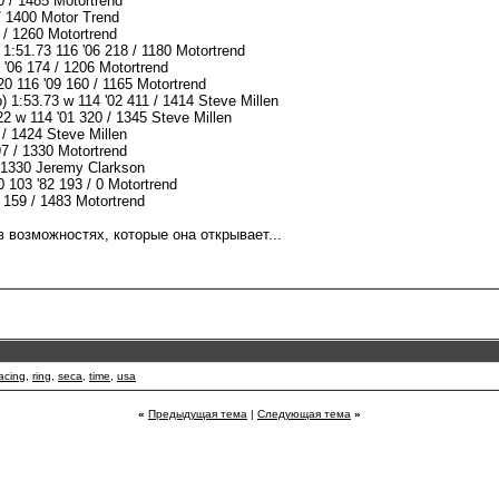
 / 1485 Motortrend
/ 1400 Motor Trend
 / 1260 Motortrend
1:51.73 116 '06 218 / 1180 Motortrend
 '06 174 / 1206 Motortrend
0 116 '09 160 / 1165 Motortrend
) 1:53.73 w 114 '02 411 / 1414 Steve Millen
2 w 114 '01 320 / 1345 Steve Millen
/ 1424 Steve Millen
97 / 1330 Motortrend
 1330 Jeremy Clarkson
 103 '82 193 / 0 Motortrend
 159 / 1483 Motortrend
 возможностях, которые она открывает...
acing
,
ring
,
seca
,
time
,
usa
«
Предыдущая тема
|
Следующая тема
»