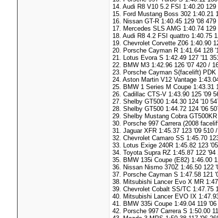
14. Audi R8 V10 5.2 FSI 1:40.20 129 
15. Ford Mustang Boss 302 1:40.21 1
16. Nissan GT-R 1:40.45 129 '08 479
17. Mercedes SLS AMG 1:40.74 129 '
18. Audi R8 4.2 FSI quattro 1:40.75 
19. Chevrolet Corvette Z06 1:40.90 1
20. Porsche Cayman R 1:41.64 128 '
21. Lotus Evora S 1:42.49 127 '11 35
22. BMW M3 1:42.96 126 '07 420 / 1
23. Porsche Cayman S(facelift) PDK 
24. Aston Martin V12 Vantage 1:43.04
25. BMW 1 Series M Coupe 1:43.31 1
26. Cadillac CTS-V 1:43.90 125 '09 5
27. Shelby GT500 1:44.30 124 '10 54
28. Shelby GT500 1:44.72 124 '06 50
29. Shelby Mustang Cobra GT500KR 1
30. Porsche 997 Carrera (2008 facelif
31. Jaguar XFR 1:45.37 123 '09 510 
32. Chevrolet Camaro SS 1:45.70 123
33. Lotus Exige 240R 1:45.82 123 '05
34. Toyota Supra RZ 1:45.87 122 '94
35. BMW 135i Coupe (E82) 1:46.00 12
36. Nissan Nismo 370Z 1:46.50 122 '
37. Porsche Cayman S 1:47.58 121 '0
38. Mitsubishi Lancer Evo X MR 1:47
39. Chevrolet Cobalt SS/TC 1:47.75 
40. Mitsubishi Lancer EVO IX 1:47.93
41. BMW 335i Coupe 1:49.04 119 '06 
42. Porsche 997 Carrera S 1:50.00 11