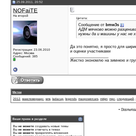
25.09.2011, 20:52
NOFaiTE
На второй
Цитата:
Сообщение от
bmw3s
АДМ мячково можно разцениват
нужны да и машины у нас не 
Да это понятно, я просто для ширины
Регистрация: 23.06.2010
и оценки участниками
Адрес: Москва
__________________
Сообщений: 385
Жестко экономлю на зимнюю и гру
Метки
2012
,
максповеркарс
,
мпк
,
ladacup
,
legends
,
maxpowercars
,
mitjet
,
mpc
,
следующий
,
«
Предыдущ
Ваши права в разделе
Вы
не можете
создавать новые темы
Вы
не можете
отвечать в темах
Вы
не можете
прикреплять вложения