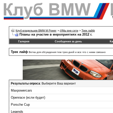
Клуб владельцев BMW M Power
>
///Mы вне сети
>
Трек лайф
Планы на участие в мероприятиях на 2012 г.
Галерея
Сообщения за день
Ка
Трек лайф
Ветка для обсуждения тем трек дней и все что с ними связано
Результаты опроса
: Выбирите Ваш вариант
Maxpowercars
Openrace (если будет)
Porsche Cup
Legends