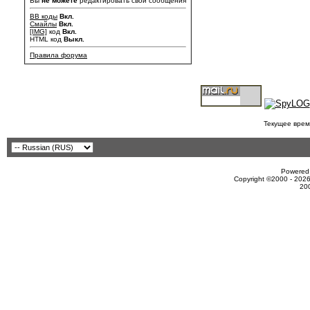
Вы
не можете
редактировать свои сообщения
BB коды
Вкл.
Смайлы
Вкл.
[IMG]
код
Вкл.
HTML код
Выкл.
Правила форума
Текущее врем
Powered 
Copyright ©2000 - 2026
20