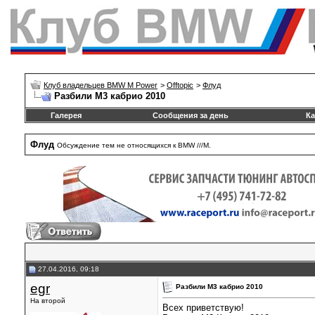
Клуб владельцев BMW M Power
>
Offtopic
>
Флуд
Разбили М3 кабрио 2010
Галерея
Сообщения за день
Ка
Флуд
Обсуждение тем не относящихся к BMW ///М.
27.04.2016, 09:18
egr
Разбили М3 кабрио 2010
На второй
Всех приветствую!