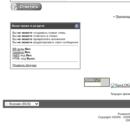
«
Предыдущ
Ваши права в разделе
Вы
не можете
создавать новые темы
Вы
не можете
отвечать в темах
Вы
не можете
прикреплять вложения
Вы
не можете
редактировать свои сообщения
BB коды
Вкл.
Смайлы
Вкл.
[IMG]
код
Вкл.
HTML код
Выкл.
Правила форума
Текущее врем
Powered 
Copyright ©2000 - 2026
20