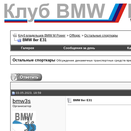
Клуб владельцев BMW M Power
>
Offtopic
>
Остальные спорткары
BMW 8er E31
Галерея
Сообщения за день
Ка
Остальные спорткары
Обсуждение динамичных транспортных средств пре
03.05.2023, 18:59
bmw3s
BMW 8er E31
Организатор