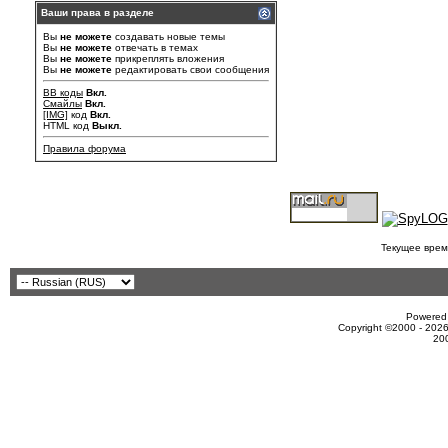
Ваши права в разделе
Вы
не можете
создавать новые темы
Вы
не можете
отвечать в темах
Вы
не можете
прикреплять вложения
Вы
не можете
редактировать свои сообщения
BB коды
Вкл.
Смайлы
Вкл.
[IMG]
код
Вкл.
HTML код
Выкл.
Правила форума
Текущее врем
Powered 
Copyright ©2000 - 2026
20