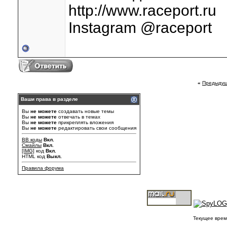
http://www.raceport.ru
Instagram @raceport
«
Предыдущ
Ваши права в разделе
Вы
не можете
создавать новые темы
Вы
не можете
отвечать в темах
Вы
не можете
прикреплять вложения
Вы
не можете
редактировать свои сообщения
BB коды
Вкл.
Смайлы
Вкл.
[IMG]
код
Вкл.
HTML код
Выкл.
Правила форума
Текущее врем