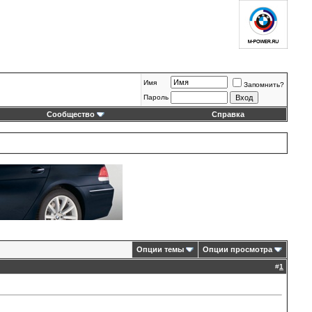
Имя
Запомнить?
Пароль
Сообщество
Справка
Опции темы
Опции просмотра
#
1