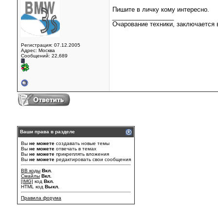
Пишите в личку кому интересно.
__________________
Очарование техники, заключается в
Регистрация: 07.12.2005
Адрес: Москва
Сообщений: 22,689
Ваши права в разделе
Вы
не можете
создавать новые темы
Вы
не можете
отвечать в темах
Вы
не можете
прикреплять вложения
Вы
не можете
редактировать свои сообщения
BB коды
Вкл.
Смайлы
Вкл.
[IMG]
код
Вкл.
HTML код
Выкл.
Правила форума