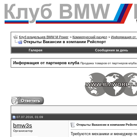
Клуб владельцев BMW M Power
>
Коммерческий раздел
>
Информация от 
Открыты Вакансии в компании Рейспорт
Галерея
Сообщения за день
Информация от партнеров клуба
Продажа товаров от партнеров клуба.
07.07.2016, 01:09
bmw3s
Открыты Вакансии в компании Рейспо
Организатор
Требуются механики и менеджер п