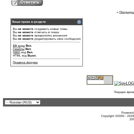
«
Предыдущ
Ваши права в разделе
Вы
не можете
создавать новые темы
Вы
не можете
отвечать в темах
Вы
не можете
прикреплять вложения
Вы
не можете
редактировать свои сообщения
BB коды
Вкл.
Смайлы
Вкл.
[IMG]
код
Вкл.
HTML код
Выкл.
Правила форума
Текущее врем
Powered 
Copyright ©2000 - 2026
20