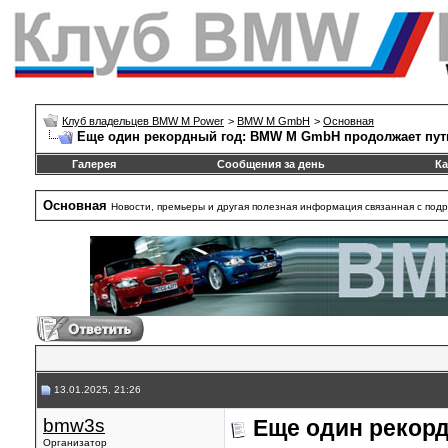
Клуб владельцев BMW M Power
>
BMW M GmbH
>
Основная
Еще один рекордный год: BMW M GmbH продолжает путь
Галерея
Сообщения за день
Ка
Основная
Новости, премьеры и другая полезная информация связанная с под
13.01.2025, 21:26
bmw3s
Еще один рекор
Организатор