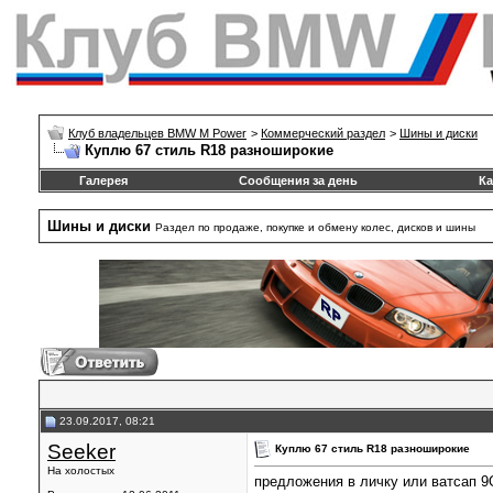
Клуб владельцев BMW M Power
>
Коммерческий раздел
>
Шины и диски
Куплю 67 стиль R18 разноширокие
Галерея
Сообщения за день
Ка
Шины и диски
Раздел по продаже, покупке и обмену колес, дисков и шины
23.09.2017, 08:21
Seeker
Куплю 67 стиль R18 разноширокие
На холостых
предложения в личку или ватсап 