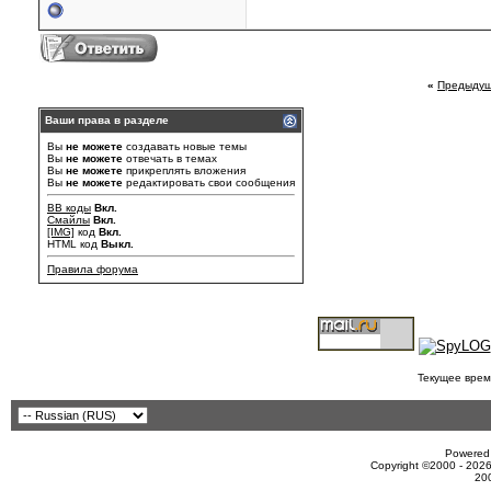
«
Предыдущ
Ваши права в разделе
Вы
не можете
создавать новые темы
Вы
не можете
отвечать в темах
Вы
не можете
прикреплять вложения
Вы
не можете
редактировать свои сообщения
BB коды
Вкл.
Смайлы
Вкл.
[IMG]
код
Вкл.
HTML код
Выкл.
Правила форума
Текущее врем
Powered 
Copyright ©2000 - 2026
20