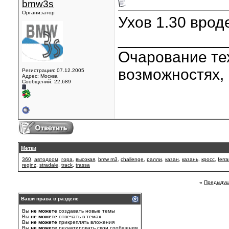
bmw3s
Организатор
Ухов 1.30 врод
____________
Очарование тех
возможностях, 
Регистрация: 07.12.2005
Адрес: Москва
Сообщений: 22,689
Метки
360
,
автодром
,
гора
,
высокая
,
bmw m3
,
challenge
,
ралли
,
казан
,
казань
,
кросс
,
ferra
reginz
,
stradale
,
track
,
trassa
«
Предыдущ
Ваши права в разделе
Вы
не можете
создавать новые темы
Вы
не можете
отвечать в темах
Вы
не можете
прикреплять вложения
Вы
не можете
редактировать свои сообщения