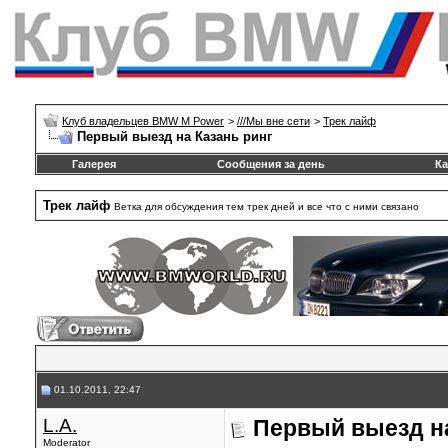
Клуб владельцев BMW M Power
>
///Mы вне сети
>
Трек лайф
Первый выезд на Казань ринг
Галерея
Сообщения за день
Ка
Трек лайф
Ветка для обсуждения тем трек дней и все что с ними связано
01.10.2011, 22:47
L.A.
Первый выезд на
Moderator