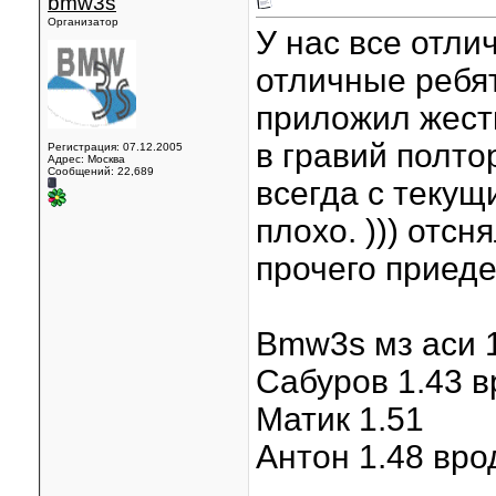
bmw3s
Организатор
У нас все отли
отличные ребят
приложил жестк
в гравий полто
Регистрация: 07.12.2005
Адрес: Москва
Сообщений: 22,689
всегда с теку
плохо. ))) отс
прочего приед
Bmw3s мз аси 1
Сабуров 1.43 в
Матик 1.51
Антон 1.48 вро