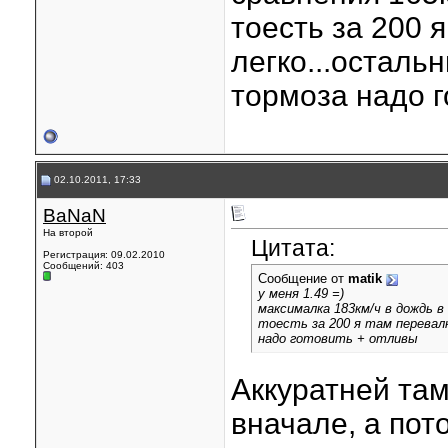
тоесть за 200 
легко...осталь
тормоза надо г
02.10.2011, 17:33
BaNaN
На второй
Цитата:
Регистрация: 09.02.2010
Сообщений: 403
Сообщение от
matik
у меня 1.49 =)
максималка 183км/ч в дождь в 
тоесть за 200 я там перевалю
надо готовить + отливы
Аккуратней там
вначале, а пот