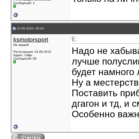
Сообщений: 2
10.05.2020, 09:40
ksmotorsport
На первой
Надо не хабыва
Регистрация: 24.06.2015
Адрес: Скфо
лучше полусли
Сообщений: 85
будет намного 
Ну а местерств
Поставить при
дгагон и тд, и 
Особенно важн