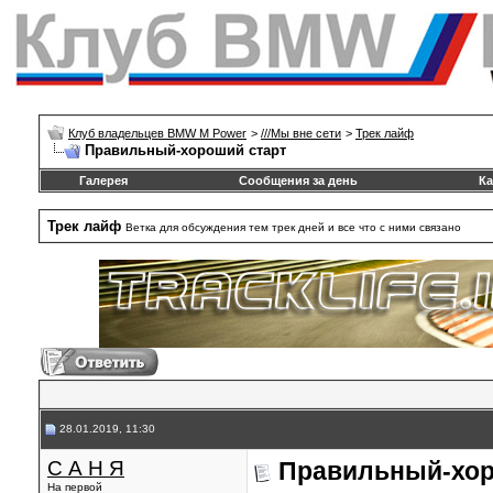
Клуб владельцев BMW M Power
>
///Mы вне сети
>
Трек лайф
Правильный-хороший старт
Галерея
Сообщения за день
Ка
Трек лайф
Ветка для обсуждения тем трек дней и все что с ними связано
28.01.2019, 11:30
С А Н Я
Правильный-хор
На первой