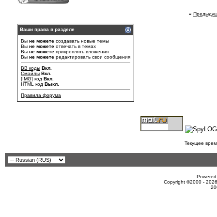
«
Предыдущ
Ваши права в разделе
Вы
не можете
создавать новые темы
Вы
не можете
отвечать в темах
Вы
не можете
прикреплять вложения
Вы
не можете
редактировать свои сообщения
BB коды
Вкл.
Смайлы
Вкл.
[IMG]
код
Вкл.
HTML код
Выкл.
Правила форума
Текущее врем
Powered 
Copyright ©2000 - 2026
20