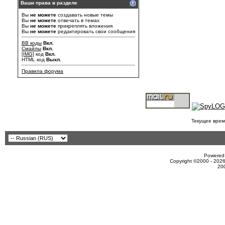
Ваши права в разделе
Вы
не можете
создавать новые темы
Вы
не можете
отвечать в темах
Вы
не можете
прикреплять вложения
Вы
не можете
редактировать свои сообщения
BB коды
Вкл.
Смайлы
Вкл.
[IMG]
код
Вкл.
HTML код
Выкл.
Правила форума
Текущее врем
Powered 
Copyright ©2000 - 2026
20