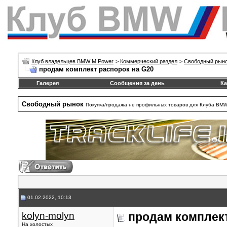
Клуб владельцев BMW M Power
>
Коммерческий раздел
>
Свободный рын
продам комплект распорок на G20
Галерея
Сообщения за день
Ка
Свободный рынок
Покупка/продажа не профильных товаров для Клуба BM
01.02.2022, 10:13
kolyn-molyn
продам комплект
На холостых