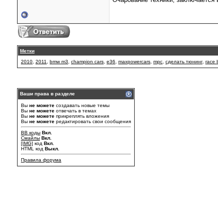
Метки
2010
,
2011
,
bmw m3
,
champion cars
,
e36
,
maxpowercars
,
mpc
,
сделать тюнинг
,
race
Ваши права в разделе
Вы
не можете
создавать новые темы
Вы
не можете
отвечать в темах
Вы
не можете
прикреплять вложения
Вы
не можете
редактировать свои сообщения
BB коды
Вкл.
Смайлы
Вкл.
[IMG]
код
Вкл.
HTML код
Выкл.
Правила форума