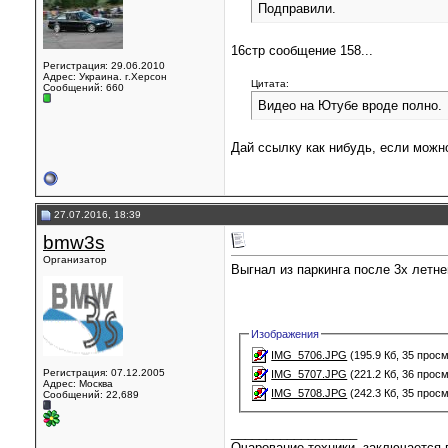
Подправили.
16стр сообщение 158...
Регистрация: 29.06.2010
Адрес: Украина. г.Херсон
Цитата:
Сообщений: 660
Видео на Ютубе вроде полно.
Дай ссылку как нибудь, если можно
27.07.2016, 18:39
bmw3s
Организатор
Выгнал из паркинга после 3х летне
Изображения
IMG_5706.JPG
(195.9 Кб, 35 прос
Регистрация: 07.12.2005
IMG_5707.JPG
(221.2 Кб, 36 прос
Адрес: Москва
IMG_5708.JPG
(242.3 Кб, 35 прос
Сообщений: 22,689
__________________
Очарование техники, заключается в