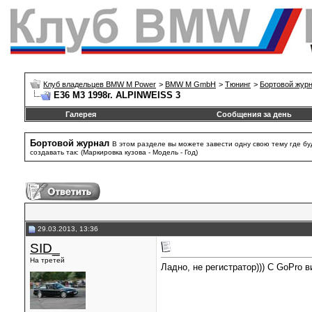
Клуб владельцев BMW M Power
>
BMW M GmbH
>
Тюнинг
>
Бортовой жур
E36 M3 1998г. ALPINWEISS 3
Галерея
Сообщения за день
Бортовой журнал
В этом разделе вы можете завести одну свою тему где б
создавать так: (Маркировка кузова - Модель - Год)
29.03.2013, 13:36
SID_
На третей
Ладно, не регистратор))) С GoPro 