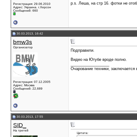
p.s. Леша, на стр 16. фотки не ото
Регистрация: 29.06.2010
Адрес: Украина. г.Херсон
Сообщений: 660
30.03.2013, 16:42
bmw3s
Организатор
Подправили.
Видео на Ютубе вроде полно.
__________________
Очарование техники, заключается в
Регистрация: 07.12.2005
Адрес: Москва
Сообщений: 22,689
30.03.2013, 17:55
SID_
На третей
Цитата: