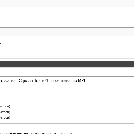
...
го застоя. Сделал То чтобы прокатится по МРВ.
мотров)
мотров)
мотров)
 возможностях, которые она открывает...