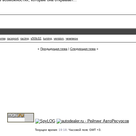
 bmw
,
raceport
,
racing
,
s50b32
,
tuning
,
version
,
чемпион
«
Предыдущая тема
|
Следующая тема
»
Текущее время:
19:18
. Часовой пояс GMT +3.