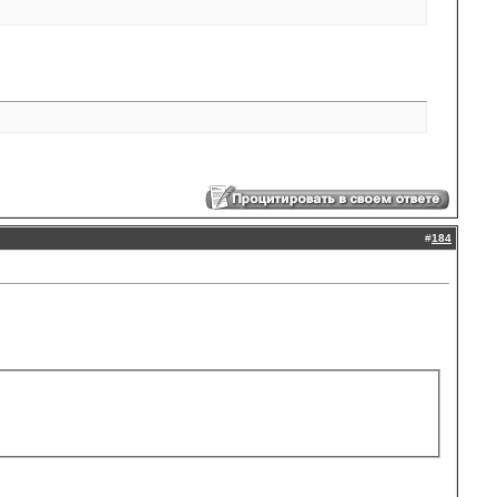
#
184