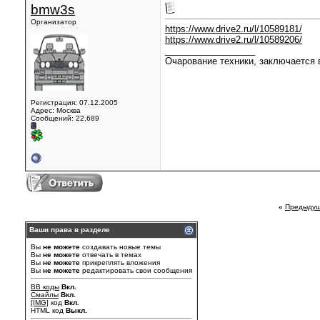
bmw3s
Организатор
https://www.drive2.ru/l/10589181/
https://www.drive2.ru/l/10589206/
__________________
Очарование техники, заключается в
Регистрация: 07.12.2005
Адрес: Москва
Сообщений: 22,689
«
Предыдущ
Ваши права в разделе
Вы
не можете
создавать новые темы
Вы
не можете
отвечать в темах
Вы
не можете
прикреплять вложения
Вы
не можете
редактировать свои сообщения
BB коды
Вкл.
Смайлы
Вкл.
[IMG]
код
Вкл.
HTML код
Выкл.