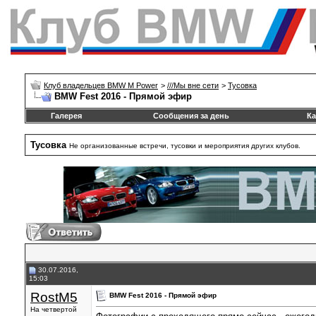
Клуб владельцев BMW M Power
>
///Mы вне сети
>
Тусовка
BMW Fest 2016 - Прямой эфир
Галерея
Сообщения за день
Ка
Тусовка
Не организованные встречи, тусовки и мероприятия других клубов.
30.07.2016,
15:03
RostM5
BMW Fest 2016 - Прямой эфир
На четвертой