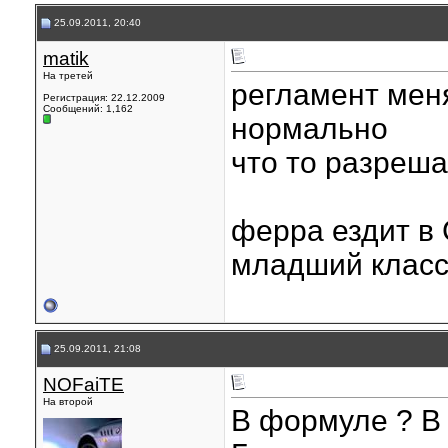
25.09.2011, 20:40
matik
На третей
регламент меня
Регистрация: 22.12.2009
Сообщений: 1,162
нормально
что то разреш
ферра ездит в 
младший класс
25.09.2011, 21:08
NOFaiTE
На второй
В формуле ? В