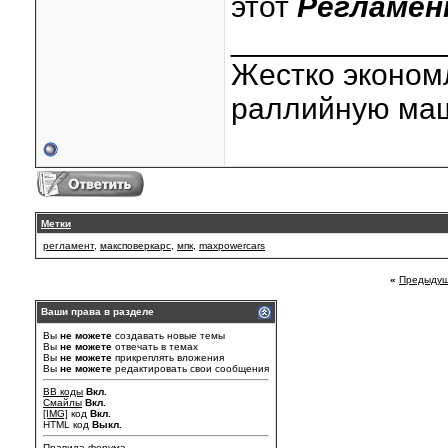
этот
Регламе
____________
Жестко эконом
раллийную маш
Метки
регламент
,
максповеркарс
,
мпк
,
maxpowercars
«
Предыдущ
Ваши права в разделе
Вы
не можете
создавать новые темы
Вы
не можете
отвечать в темах
Вы
не можете
прикреплять вложения
Вы
не можете
редактировать свои сообщения
BB коды
Вкл.
Смайлы
Вкл.
[IMG]
код
Вкл.
HTML код
Выкл.
Правила форума