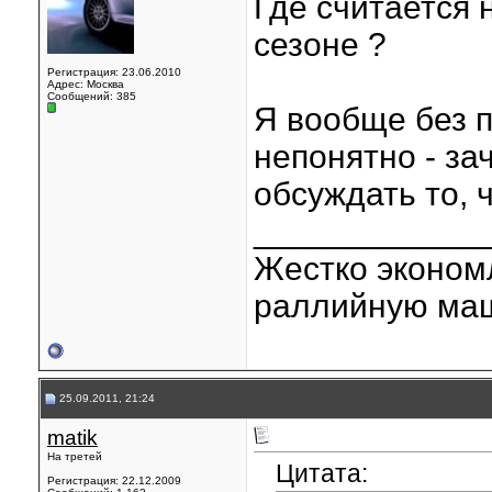
Где считается
сезоне ?
Регистрация: 23.06.2010
Адрес: Москва
Сообщений: 385
Я вообще без п
непонятно - за
обсуждать то, 
____________
Жестко эконом
раллийную маш
25.09.2011, 21:24
matik
На третей
Цитата:
Регистрация: 22.12.2009