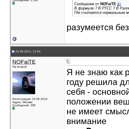
Сообщений: 1,162
Сообщение от
NOFaiTE
В формуле ? В РТСС ? В Ралл
Где считается нормальным м
разумеется без
25.09.2011, 21:54
NOFaiTE
На второй
Я не знаю как 
году решила д
себя - основно
положении ве
Регистрация: 23.06.2010
Адрес: Москва
Сообщений: 385
не имеет смысл
внимание