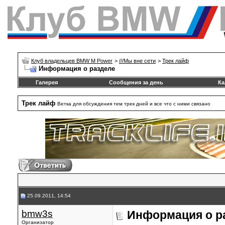
Клуб владельцев BMW M Power
>
///Mы вне сети
>
Трек лайф
Информация о разделе
Галерея
Сообщения за день
Ка
Трек лайф
Ветка для обсуждения тем трек дней и все что с ними связано
25.09.2011, 14:54
bmw3s
Информация о р
Организатор