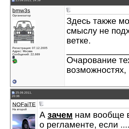
25.09.2011, 14:59
bmw3s
Организатор
Здесь также м
смыслу не под
ветке.
____________
Регистрация: 07.12.2005
Адрес: Москва
Сообщений: 22,689
Очарование тех
возможностях, 
25.09.2011,
20:36
NOFaiTE
На второй
А
зачем
нам вообще в
о регламенте, если ...