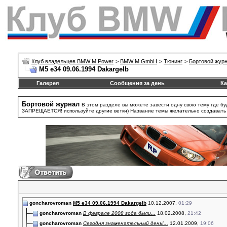
Клуб владельцев BMW M Power
>
BMW M GmbH
>
Тюнинг
>
Бортовой жур
M5 e34 09.06.1994 Dakargelb
Галерея
Сообщения за день
Ка
Бортовой журнал
В этом разделе вы можете завести одну свою тему где бу
ЗАПРЕЩАЕТСЯ! используйте другие ветки) Название темы желательно создавать та
goncharovroman
M5 e34 09.06.1994 Dakargelb
10.12.2007,
01:29
goncharovroman
В феврале 2008 года были...
18.02.2008,
21:42
goncharovroman
Сегодня знаменательный день!...
12.01.2009,
19:06