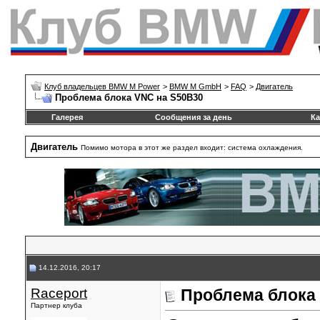
Клуб владельцев BMW M Power
>
BMW M GmbH
>
FAQ
>
Двигатель
Проблема блока VNC на S50B30
Галерея
Сообщения за день
Ка
Двигатель
Помимо мотора в этот же раздел входит: система охлаждения.
14.12.2016, 20:17
Raceport
Проблема блока
Партнер клуба