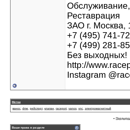
Обслуживание, 
Реставрация
ЗАО г. Москва, 
+7 (495) 741-7
+7 (499) 281-8
Без выходных!
http://www.racep
Instagram @rac
Метки
ванос
,
dme
,
рейспорт
,
клапан
,
raceport
,
vanos
,
vnc
,
электромагнитный
«
Предыдущ
Ваши права в разделе