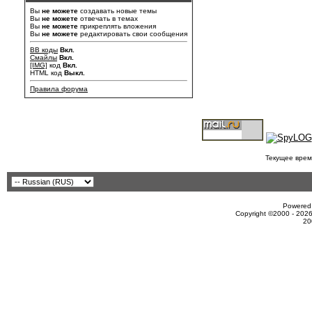
Вы
не можете
создавать новые темы
Вы
не можете
отвечать в темах
Вы
не можете
прикреплять вложения
Вы
не можете
редактировать свои сообщения
BB коды
Вкл.
Смайлы
Вкл.
[IMG]
код
Вкл.
HTML код
Выкл.
Правила форума
Текущее врем
Powered 
Copyright ©2000 - 2026
20