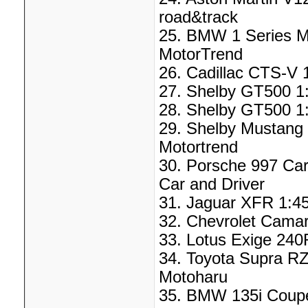
road&track
25. BMW 1 Series M
MotorTrend
26. Cadillac CTS-V 
27. Shelby GT500 1:
28. Shelby GT500 1:
29. Shelby Mustang
Motortrend
30. Porsche 997 Carr
Car and Driver
31. Jaguar XFR 1:45
32. Chevrolet Camar
33. Lotus Exige 240
34. Toyota Supra RZ
Motoharu
35. BMW 135i Coupe 