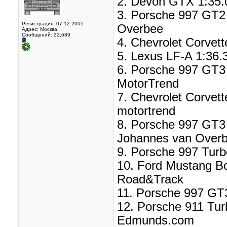
2. Devon GTX 1:35.
3. Porsche 997 GT2
Регистрация: 07.12.2005
Overbee
Адрес: Москва
Сообщений: 22,689
4. Chevrolet Corvet
5. Lexus LF-A 1:36.
6. Porsche 997 GT3 R
MotorTrend
7. Chevrolet Corvet
motortrend
8. Porsche 997 GT3 R
Johannes van Over
9. Porsche 997 Turbo
10. Ford Mustang Bo
Road&Track
11. Porsche 997 GT3
12. Porsche 911 Tur
Edmunds.com