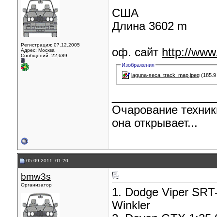
США
Длина 3602 m
Регистрация: 07.12.2005
оф. сайт
http://ww
Адрес: Москва
Сообщений: 22,689
Изображения
laguna-seca_track_map.jpeg
(185.9
________________
Очарование техник
она открывает...
05.09.2011, 01:20
bmw3s
Организатор
1. Dodge Viper SRT-
Winkler