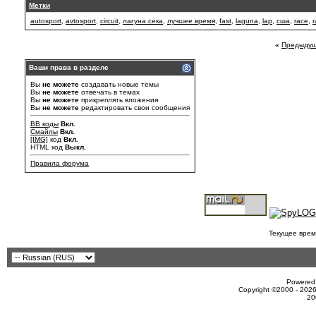
Метки
autosport
,
avtosport
,
circuit
,
лагуна сека
,
лучшее время
,
fast
,
laguna
,
lap
,
сша
,
race
,
r
«
Предыдущ
Ваши права в разделе
Вы
не можете
создавать новые темы
Вы
не можете
отвечать в темах
Вы
не можете
прикреплять вложения
Вы
не можете
редактировать свои сообщения
BB коды
Вкл.
Смайлы
Вкл.
[IMG]
код
Вкл.
HTML код
Выкл.
Правила форума
Текущее врем
Powered 
Copyright ©2000 - 2026
20