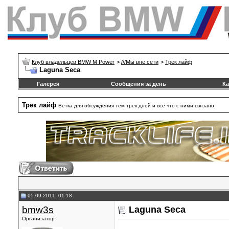
Клуб владельцев BMW M Power
>
///Mы вне сети
>
Трек лайф
Laguna Seca
Галерея
Сообщения за день
Ка
Трек лайф
Ветка для обсуждения тем трек дней и все что с ними связано
05.09.2011, 01:18
bmw3s
Laguna Seca
Организатор