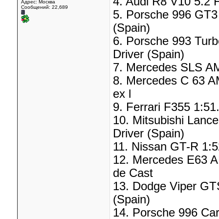
4. Audi R8 V10 5.2 F
Адрес: Москва
Сообщений: 22,689
5. Porsche 996 GT3 
(Spain)
6. Porsche 993 Turbo
Driver (Spain)
7. Mercedes SLS AMG
8. Mercedes C 63 AM
ex l
9. Ferrari F355 1:51
10. Mitsubishi Lance
Driver (Spain)
11. Nissan GT-R 1:5
12. Mercedes E63 AM
de Cast
13. Dodge Viper GTS
(Spain)
14. Porsche 996 Car