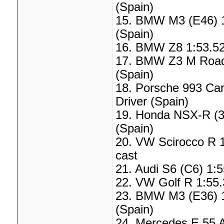
(Spain)
15. BMW M3 (E46) 1:
(Spain)
16. BMW Z8 1:53.52 
17. BMW Z3 M Roadst
(Spain)
18. Porsche 993 Car
Driver (Spain)
19. Honda NSX-R (3.
(Spain)
20. VW Scirocco R 1
cast
21. Audi S6 (C6) 1:5
22. VW Golf R 1:55.
23. BMW M3 (E36) 1:
(Spain)
24. Mercedes E 55 