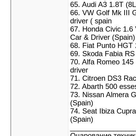
65. Audi A3 1.8T (8L
66. VW Golf Mk III 
driver ( spain
67. Honda Civic 1.6
Car & Driver (Spain)
68. Fiat Punto HGT 2
69. Skoda Fabia RS 
70. Alfa Romeo 145 Q
driver
71. Citroen DS3 Rac
72. Abarth 500 esses
73. Nissan Almera G
(Spain)
74. Seat Ibiza Cupra
(Spain)
________________
Очарование техник