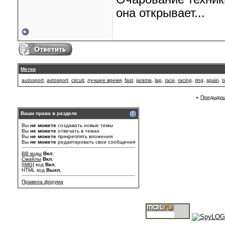
она открывает...
Метки
autosport
,
avtosport
,
circuit
,
лучшее время
,
fast
,
jarama
,
lap
,
race
,
racing
,
ring
,
spain
,
t
«
Предыдущ
Ваши права в разделе
Вы
не можете
создавать новые темы
Вы
не можете
отвечать в темах
Вы
не можете
прикреплять вложения
Вы
не можете
редактировать свои сообщения
BB коды
Вкл.
Смайлы
Вкл.
[IMG]
код
Вкл.
HTML код
Выкл.
Правила форума