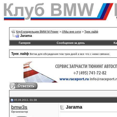
Клуб владельцев BMW M Power
>
///Mы вне сети
>
Трек лайф
Jarama
Галерея
Сообщения за день
Ка
Трек лайф
Ветка для обсуждения тем трек дней и все что с ними связано
05.09.2011, 01:39
bmw3s
Jarama
Организатор