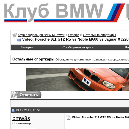
Клуб владельцев BMW M Power
>
Offtopic
>
Остальные спорткары
Video: Porsche 911 GT2 RS vs Noble M600 vs Jaguar XJ220 
Галерея
Сообщения за день
Ка
Остальные спорткары
Обсуждение динамичных транспортных средств пре
19.12.2011, 18:56
bmw3s
Video: Porsche 911 GT2 RS vs Noble M6
Организатор