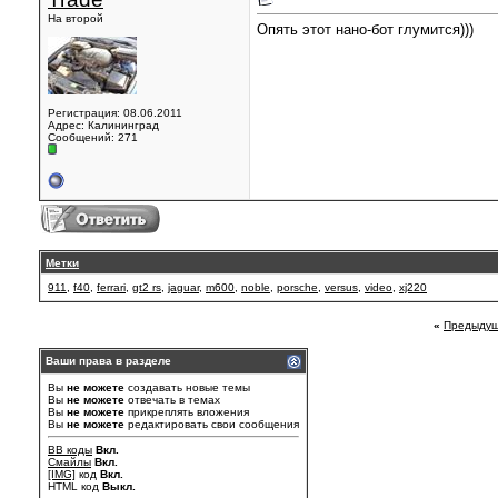
На второй
Опять этот нано-бот глумится)))
Регистрация: 08.06.2011
Адрес: Калининград
Сообщений: 271
Метки
911
,
f40
,
ferrari
,
gt2 rs
,
jaguar
,
m600
,
noble
,
porsche
,
versus
,
video
,
xj220
«
Предыдущ
Ваши права в разделе
Вы
не можете
создавать новые темы
Вы
не можете
отвечать в темах
Вы
не можете
прикреплять вложения
Вы
не можете
редактировать свои сообщения
BB коды
Вкл.
Смайлы
Вкл.
[IMG]
код
Вкл.
HTML код
Выкл.