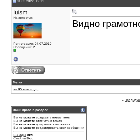
31.03.2022, 12:11
luism
На холостых
Видно грамотно
Регистрация: 04.07.2019
Сообщений: 2
Метки
аи 95 вместо дт.
«
Предыдущ
Ваши права в разделе
Вы
не можете
создавать новые темы
Вы
не можете
отвечать в темах
Вы
не можете
прикреплять вложения
Вы
не можете
редактировать свои сообщения
BB коды
Вкл.
Смайлы
Вкл.