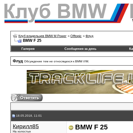
Клуб владельцев BMW M Power
>
Offtopic
>
Флуд
BMW F 25
Галерея
Сообщения за день
Ка
Флуд
Обсуждение тем не относящихся к BMW ///М.
18.05.2018, 11:01
Кирилл85
BMW F 25
На холостых