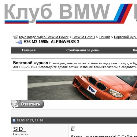
Клуб владельцев BMW M Power
>
BMW M GmbH
>
Тюнинг
>
Бортовой жур
E36 M3 1998г. ALPINWEISS 3
Галерея
Сообщения за день
Ка
Бортовой журнал
В этом разделе вы можете завести одну свою тему где бу
ЗАПРЕЩАЕТСЯ! используйте другие ветки) Название темы желательно создавать та
29.03.2013, 13:36
SID_
На третей