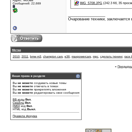
Адрес: Москва
IMG_5708.JPG
(242.3 Кб, 35 прос
Сообщений: 22,689
__________________
Очарование техники, заключается в
Метки
2010
,
2011
,
bmw m3
,
champion cars
,
e36
,
maxpowercars
,
mpc
,
сделать тюнинг
,
race
«
Предыдущ
Ваши права в разделе
Вы
не можете
создавать новые темы
Вы
не можете
отвечать в темах
Вы
не можете
прикреплять вложения
Вы
не можете
редактировать свои сообщения
BB коды
Вкл.
Смайлы
Вкл.
[IMG]
код
Вкл.
HTML код
Выкл.
Правила форума