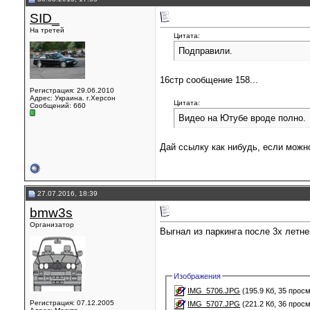
SID_
На третей
Цитата:
Подправили.
16стр сообщение 158...
Регистрация: 29.06.2010
Адрес: Украина. г.Херсон
Цитата:
Сообщений: 660
Видео на Ютубе вроде полно.
Дай ссылку как нибудь, если можно
27.07.2016, 18:39
bmw3s
Организатор
Выгнал из паркинга после 3х летне
Изображения
IMG_5706.JPG
(195.9 Кб, 35 прос
Регистрация: 07.12.2005
IMG_5707.JPG
(221.2 Кб, 36 прос