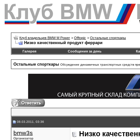
Клуб владельцев BMW M Power
>
Offtopic
>
Остальные спорткары
Низко качественный продукт феррари
Галерея
Сообщения за день
Ка
Остальные спорткары
Обсуждение динамичных транспортных средств пре
08.03.2011, 03:36
bmw3s
Низко качестве
Организатор