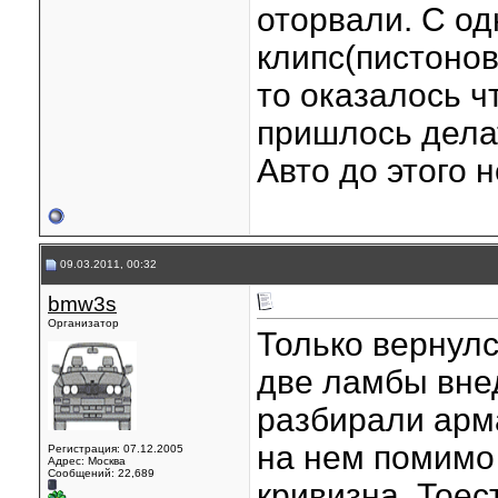
оторвали. С од
клипс(пистонов
то оказалось ч
пришлось делать
Авто до этого 
09.03.2011, 00:32
bmw3s
Организатор
Только вернулс
две ламбы внед
разбирали арм
на нем помимо
Регистрация: 07.12.2005
Адрес: Москва
Сообщений: 22,689
кривизна. Тоес