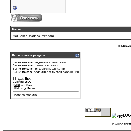
Метки
360
,
ferrari
,
modena
,
феррари
«
Предыдущ
Ваши права в разделе
Вы
не можете
создавать новые темы
Вы
не можете
отвечать в темах
Вы
не можете
прикреплять вложения
Вы
не можете
редактировать свои сообщения
BB коды
Вкл.
Смайлы
Вкл.
[IMG]
код
Вкл.
HTML код
Выкл.
Правила форума
Текущее врем