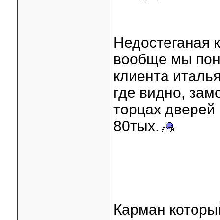
Недостеганая к
вообще мы поня
клиента италья
где видно, зам
торцах дверей
80тых.
Карман который