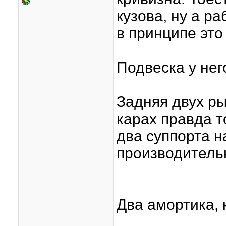
кузова, ну а ра
в принципе это
Подвеска у нег
Задняя двух ры
карах правда т
два суппорта н
производитель
Два амортика, 