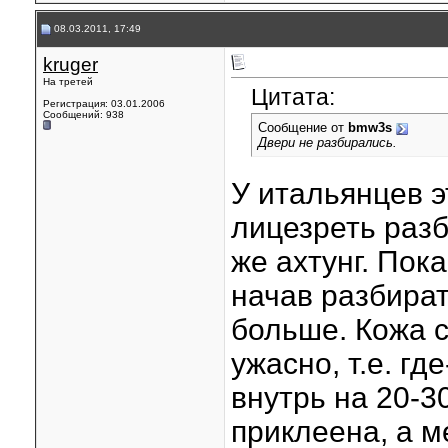
08.03.2011, 17:49
kruger
На третей
Цитата:
Регистрация: 03.01.2006
Сообщений: 938
Сообщение от
bmw3s
Двери не разбирались.
У итальянцев э
лицезреть разб
же ахтунг. Пок
начав разбират
больше. Кожа 
ужасно, т.е. гд
внутрь на 20-3
приклеена, а м