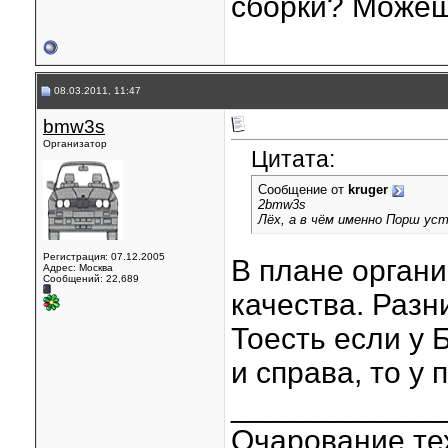
сборки? Можеш
08.03.2011, 11:47
bmw3s
Организатор
Цитата:
Сообщение от
kruger
2bmw3s
Лёх, а в чём именно Порш ус
Регистрация: 07.12.2005
В плане органи
Адрес: Москва
Сообщений: 22,689
качества. Разн
Тоесть если у 
и справа, то у 
____________
Очарование тех