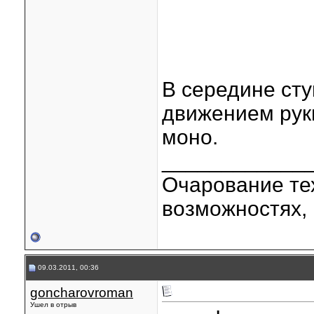
В середине ст
движением руки
моно.
____________
Очарование тех
возможностях, 
09.03.2011, 00:36
goncharovroman
Ушел в отрыв