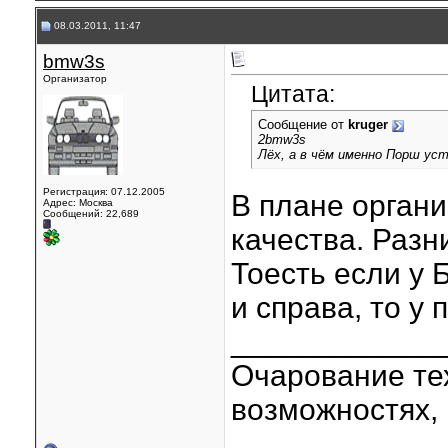
08.03.2011, 11:47
bmw3s
Организатор
Цитата:
Сообщение от
kruger
2bmw3s
Лёх, а в чём именно Порш ус
Регистрация: 07.12.2005
В плане органи
Адрес: Москва
Сообщений: 22,689
качества. Разн
Тоесть если у 
и справа, то у 
____________
Очарование тех
возможностях, 