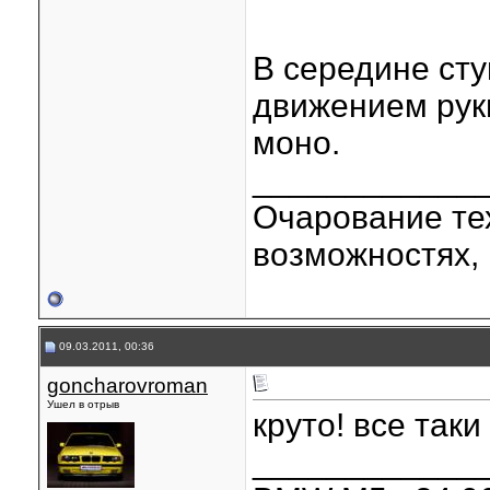
В середине ст
движением руки
моно.
____________
Очарование тех
возможностях, 
09.03.2011, 00:36
goncharovroman
Ушел в отрыв
круто! все так
____________