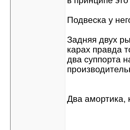
в принципе это
Подвеска у нег
Задняя двух ры
карах правда т
два суппорта н
производитель
Два амортика, 