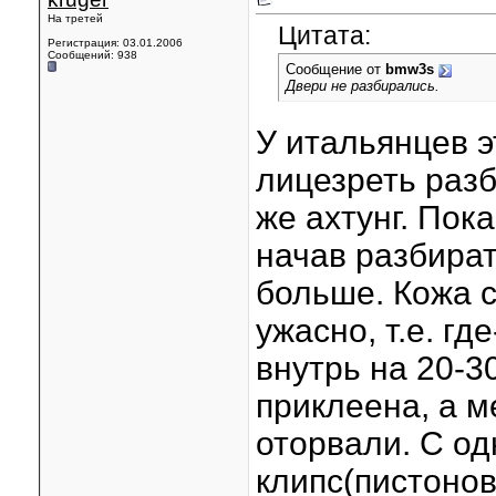
На третей
Цитата:
Регистрация: 03.01.2006
Сообщений: 938
Сообщение от
bmw3s
Двери не разбирались.
У итальянцев э
лицезреть разб
же ахтунг. Пок
начав разбират
больше. Кожа 
ужасно, т.е. гд
внутрь на 20-3
приклеена, а м
оторвали. С од
клипс(пистонов