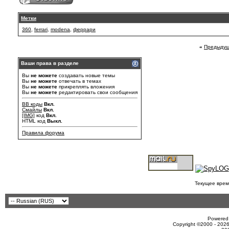
Метки
360
,
ferrari
,
modena
,
феррари
«
Предыдущ
Ваши права в разделе
Вы
не можете
создавать новые темы
Вы
не можете
отвечать в темах
Вы
не можете
прикреплять вложения
Вы
не можете
редактировать свои сообщения
BB коды
Вкл.
Смайлы
Вкл.
[IMG]
код
Вкл.
HTML код
Выкл.
Правила форума
Текущее врем
Powered 
Copyright ©2000 - 2026