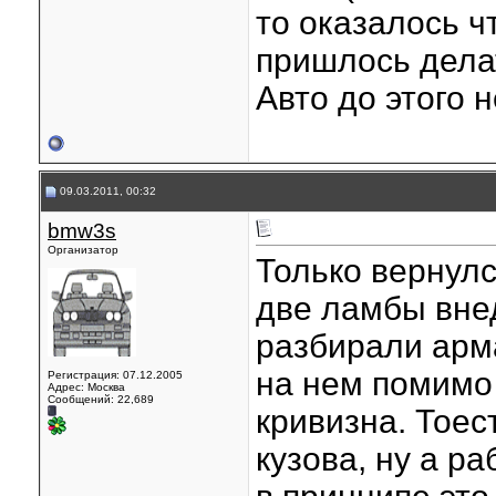
то оказалось ч
пришлось делать
Авто до этого 
09.03.2011, 00:32
bmw3s
Организатор
Только вернулс
две ламбы внед
разбирали арм
на нем помимо
Регистрация: 07.12.2005
Адрес: Москва
Сообщений: 22,689
кривизна. Тоес
кузова, ну а ра