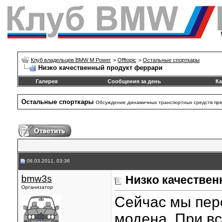
Клуб владельцев BMW M Power
>
Offtopic
>
Остальные спорткары
Низко качественный продукт феррари
Галерея
Сообщения за день
Ка
Остальные спорткары
Обсуждение динамичных транспортных средств пре
08.03.2011, 03:36
bmw3s
Низко качестве
Организатор
Сейчас мы пер
модена. При в