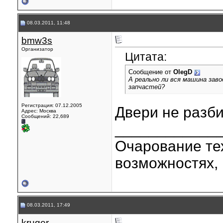
08.03.2011, 11:48
bmw3s
Организатор
Цитата:
Сообщение от
OlegD
А реально ли вся машина зав
запчастей?
Регистрация: 07.12.2005
Двери не разб
Адрес: Москва
Сообщений: 22,689
____________
Очарование тех
возможностях, 
08.03.2011, 17:49
kruger