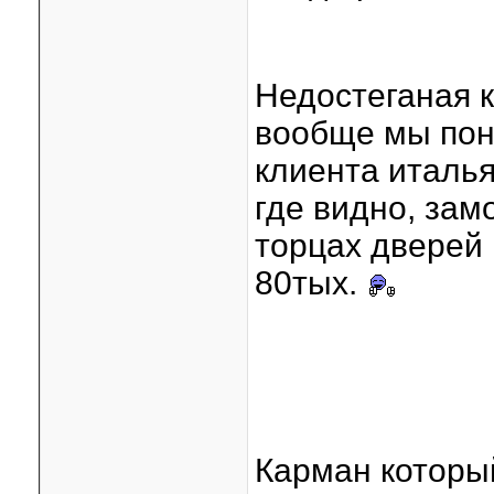
Недостеганая к
вообще мы поня
клиента италья
где видно, зам
торцах дверей
80тых.
Карман который