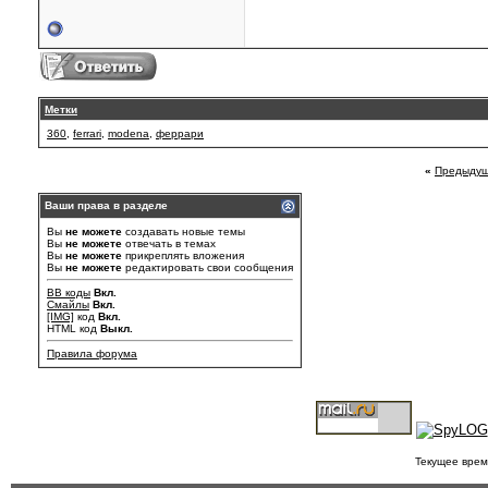
Метки
360
,
ferrari
,
modena
,
феррари
«
Предыдущ
Ваши права в разделе
Вы
не можете
создавать новые темы
Вы
не можете
отвечать в темах
Вы
не можете
прикреплять вложения
Вы
не можете
редактировать свои сообщения
BB коды
Вкл.
Смайлы
Вкл.
[IMG]
код
Вкл.
HTML код
Выкл.
Правила форума
Текущее врем