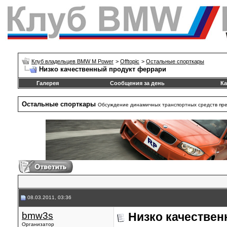
Клуб владельцев BMW M Power
>
Offtopic
>
Остальные спорткары
Низко качественный продукт феррари
Галерея
Сообщения за день
Ка
Остальные спорткары
Обсуждение динамичных транспортных средств пре
08.03.2011, 03:36
bmw3s
Низко качестве
Организатор