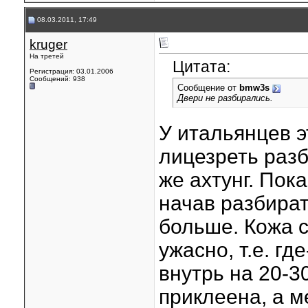
08.03.2011, 17:49
kruger
На третей
Цитата:
Регистрация: 03.01.2006
Сообщений: 938
Сообщение от
bmw3s
Двери не разбирались.
У итальянцев э
лицезреть разб
же ахтунг. Пок
начав разбират
больше. Кожа 
ужасно, т.е. гд
внутрь на 20-3
приклеена, а м