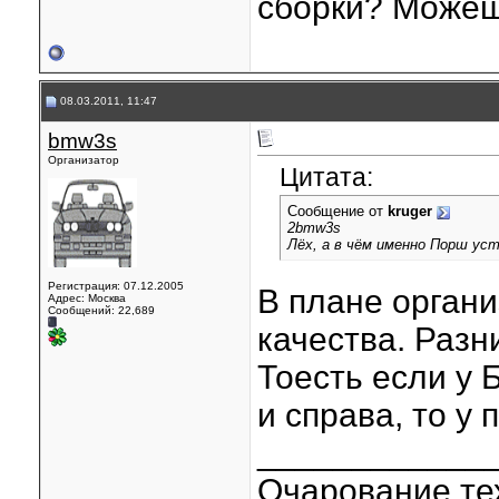
сборки? Можеш
08.03.2011, 11:47
bmw3s
Организатор
Цитата:
Сообщение от
kruger
2bmw3s
Лёх, а в чём именно Порш ус
Регистрация: 07.12.2005
В плане органи
Адрес: Москва
Сообщений: 22,689
качества. Разн
Тоесть если у 
и справа, то у 
____________
Очарование тех