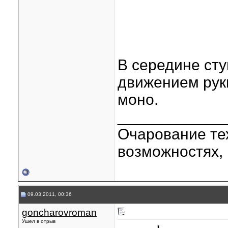
В середине ст
движением руки
моно.
____________
Очарование тех
возможностях, 
09.03.2011, 00:36
goncharovroman
Ушел в отрыв