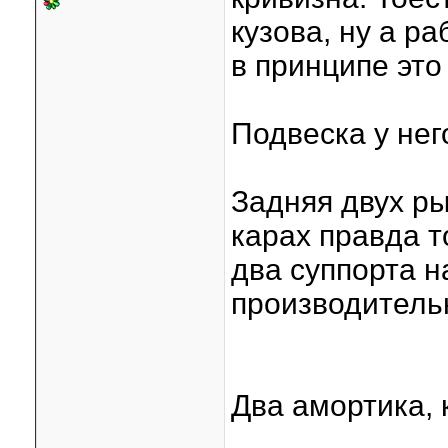
кузова, ну а ра
в принципе это
Подвеска у нег
Задняя двух ры
карах правда т
два суппорта н
производитель
Два амортика, 