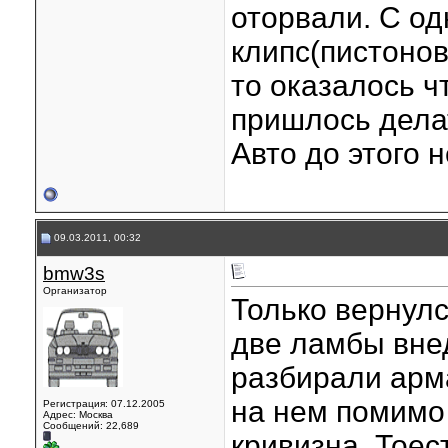
оторвали. С од
клипс(пистонов
то оказалось ч
пришлось делать
Авто до этого 
09.03.2011, 00:32
bmw3s
Организатор
Только вернулс
две ламбы внед
разбирали арм
на нем помимо
Регистрация: 07.12.2005
Адрес: Москва
Сообщений: 22,689
кривизна. Тоес