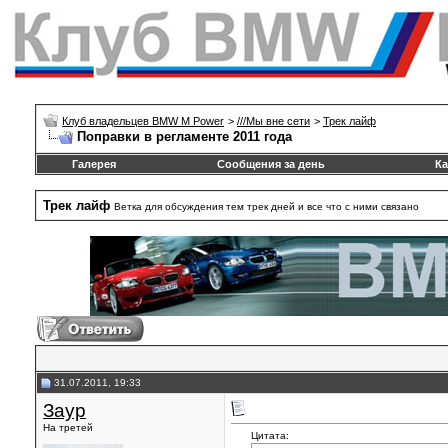
Клуб владельцев BMW M Power
>
///Mы вне сети
>
Трек лайф
Поправки в регламенте 2011 года
Галерея
Сообщения за день
Ка
Трек лайф
Ветка для обсуждения тем трек дней и все что с ними связано
31.07.2011, 19:33
Заур
На третей
Цитата: