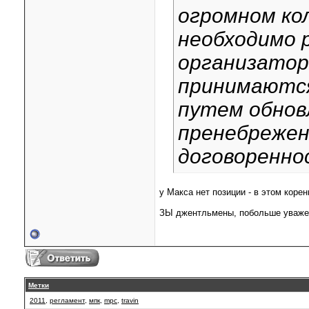
огромном ко
необходимо 
организатора
принимаются
путем обнов
пренебрежен
договоренно
у Макса нет позиции - в этом коре
ЗЫ джентльмены, побольше уважения
Метки
2011
,
регламент
,
мпк
,
mpc
,
travin