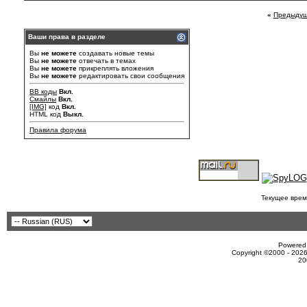
«
Предыдущ
Ваши права в разделе
Вы
не можете
создавать новые темы
Вы
не можете
отвечать в темах
Вы
не можете
прикреплять вложения
Вы
не можете
редактировать свои сообщения
BB коды
Вкл.
Смайлы
Вкл.
[IMG]
код
Вкл.
HTML код
Выкл.
Правила форума
Текущее врем
Powered 
Copyright ©2000 - 2026
20