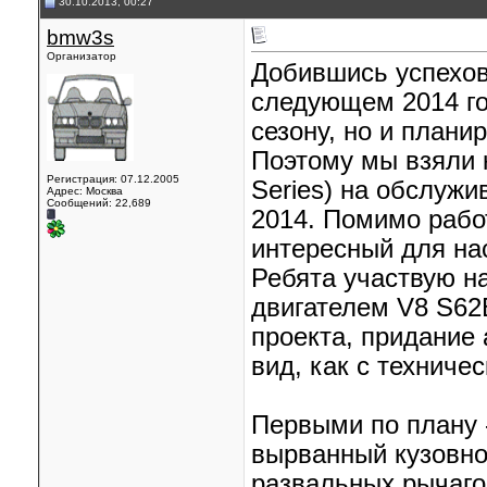
30.10.2013, 00:27
bmw3s
Организатор
Добившись успехов
следующем 2014 го
сезону, но и плани
Поэтому мы взяли к
Регистрация: 07.12.2005
Series) на обслужи
Адрес: Москва
Сообщений: 22,689
2014. Помимо рабо
интересный для на
Ребята участвую н
двигателем V8 S62
проекта, придание
вид, как с техниче
Первыми по плану 
вырванный кузовно
развальных рычаго