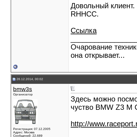
Довольный клиент.
RHHCC.
Ссылка
________________
Очарование техник
она открывает...
26.12.2014, 00:02
bmw3s
Организатор
Здесь можно посмо
чуство BMW Z3 M 
http://www.raceport.
Регистрация: 07.12.2005
Адрес: Москва
Сообщений: 22,689