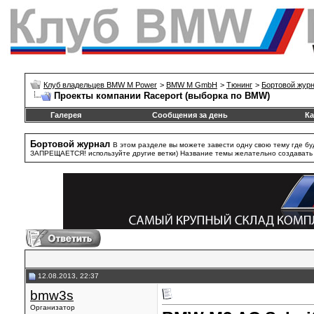
Клуб владельцев BMW M Power
>
BMW M GmbH
>
Тюнинг
>
Бортовой жур
Проекты компании Raceport (выборка по BMW)
Галерея
Сообщения за день
Ка
Бортовой журнал
В этом разделе вы можете завести одну свою тему где бу
ЗАПРЕЩАЕТСЯ! используйте другие ветки) Название темы желательно создавать та
12.08.2013, 22:37
bmw3s
Организатор