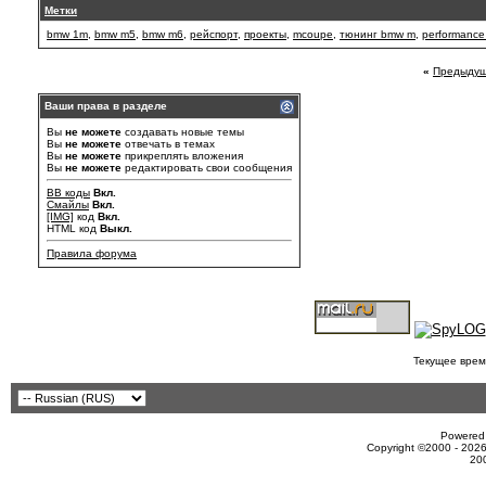
Метки
bmw 1m
,
bmw m5
,
bmw m6
,
рейспорт
,
проекты
,
mcoupe
,
тюнинг bmw m
,
performanc
«
Предыдущ
Ваши права в разделе
Вы
не можете
создавать новые темы
Вы
не можете
отвечать в темах
Вы
не можете
прикреплять вложения
Вы
не можете
редактировать свои сообщения
BB коды
Вкл.
Смайлы
Вкл.
[IMG]
код
Вкл.
HTML код
Выкл.
Правила форума
Текущее врем
Powered 
Copyright ©2000 - 2026
20