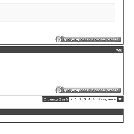
#
20
Страница 2 из 5
<
1
2
3
4
>
Последняя
»