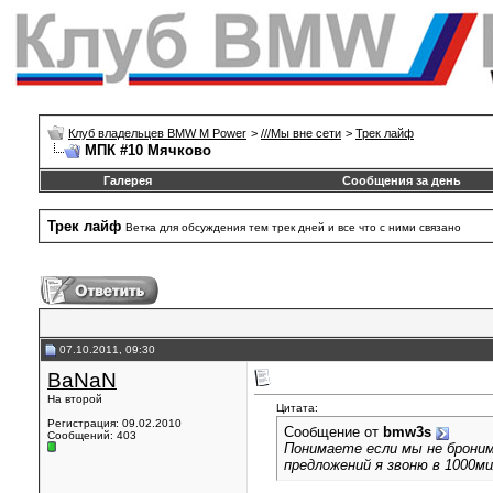
Клуб владельцев BMW M Power
>
///Mы вне сети
>
Трек лайф
МПК #10 Мячково
Галерея
Сообщения за день
Трек лайф
Ветка для обсуждения тем трек дней и все что с ними связано
07.10.2011, 09:30
BaNaN
На второй
Цитата:
Регистрация: 09.02.2010
Сообщение от
bmw3s
Сообщений: 403
Понимаете если мы не броним
предложений я звоню в 1000ми