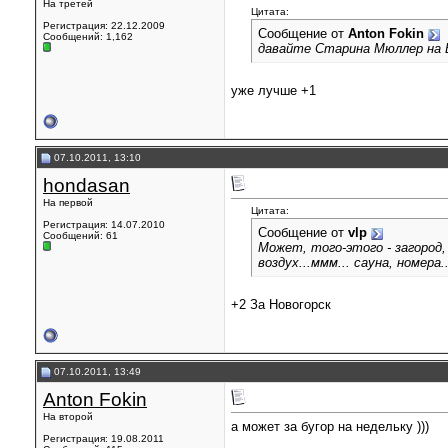
На третей
Цитата:
Регистрация: 22.12.2009
Сообщение от
Anton Fokin
Сообщений: 1,162
давайте Старина Мюллер на В
уже лучше +1
07.10.2011, 13:10
hondasan
На первой
Цитата:
Регистрация: 14.07.2010
Сообщение от
vlp
Сообщений: 61
Может, того-этого - загород,
воздух...ммм... сауна, номера..
+2 За Новогорск
07.10.2011, 13:49
Anton Fokin
На второй
а может за бугор на недельку )))
Регистрация: 19.08.2011