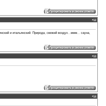
#
12
инский и итальянский. Природа, свежий воздух...ммм... сауна,
#
13
#
14