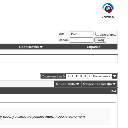
Имя
Запомнить?
Пароль
Сообщество
Справка
Страница 2 из 5
<
1
2
3
4
>
Последняя
»
Опции темы
Опции просмотра
#
11
шу шоблу никто не разместит. Короче если нет