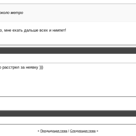
около метро
о, мне ехать дальше всех и ниипет!
 расстрел за неявку )))
«
Предыдущая тема
|
Следующая тема
»