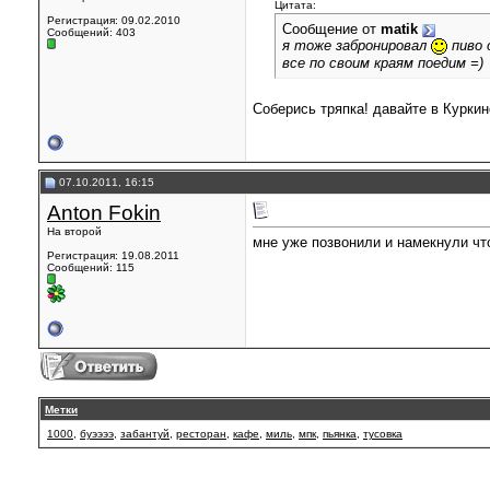
Цитата:
Регистрация: 09.02.2010
Сообщение от
matik
Сообщений: 403
я тоже забронировал
пиво 
все по своим краям поедим =)
Соберись тряпка! давайте в Куркин
07.10.2011, 16:15
Anton Fokin
На второй
мне уже позвонили и намекнули что
Регистрация: 19.08.2011
Сообщений: 115
Метки
1000
,
буээээ
,
забантуй
,
ресторан
,
кафе
,
миль
,
мпк
,
пьянка
,
тусовка