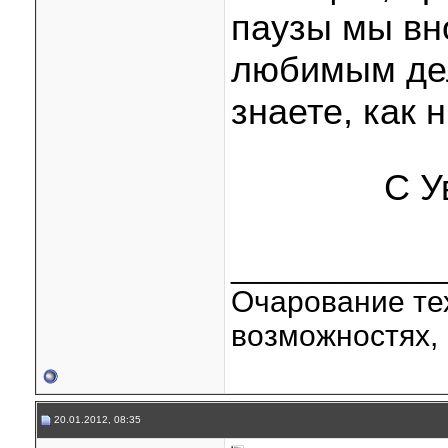
паузы мы вн
любимым дел
знаете, как н
С У
____________
Очарование тех
возможностях, 
20.01.2012, 08:35