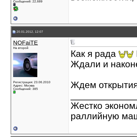
Сообщений: 22,689
20.01.2012, 12:07
NOFaiTE
На второй
Как я рада
Ждали и наконе
Ждем открыти
Регистрация: 23.06.2010
Адрес: Москва
Сообщений: 385
____________
Жестко эконом
раллийную маш