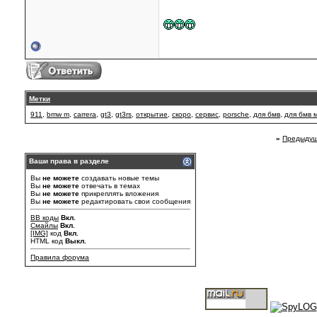
Метки
911
,
bmw m
,
carrera
,
gt3
,
gt3rs
,
открытие
,
скоро
,
сервис
,
porsche
,
для бмв
,
для бмв 
«
Предыдущ
Ваши права в разделе
Вы
не можете
создавать новые темы
Вы
не можете
отвечать в темах
Вы
не можете
прикреплять вложения
Вы
не можете
редактировать свои сообщения
BB коды
Вкл.
Смайлы
Вкл.
[IMG]
код
Вкл.
HTML код
Выкл.
Правила форума