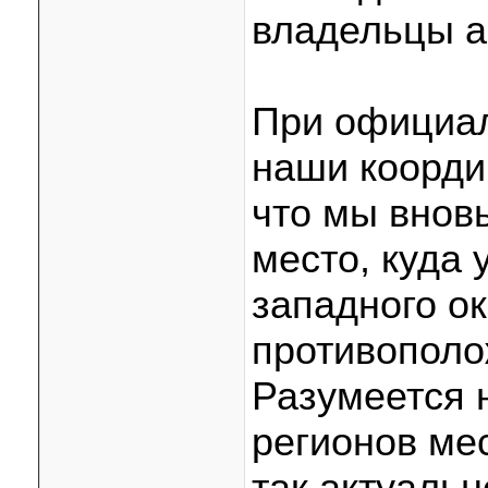
владельцы а
При официа
наши коорди
что мы внов
место, куда 
западного окр
противополо
Разумеется 
регионов ме
так актуаль