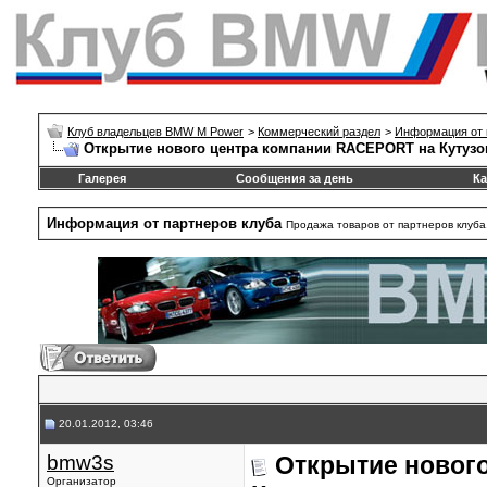
Клуб владельцев BMW M Power
>
Коммерческий раздел
>
Информация от 
Открытие нового центра компании RACEPORT на Кутузо
Галерея
Сообщения за день
Ка
Информация от партнеров клуба
Продажа товаров от партнеров клуба.
20.01.2012, 03:46
bmw3s
Открытие новог
Организатор