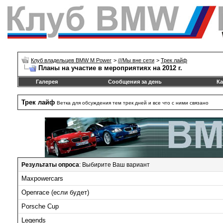
Клуб владельцев BMW M Power
>
///Mы вне сети
>
Трек лайф
Планы на участие в мероприятиях на 2012 г.
Галерея
Сообщения за день
Ка
Трек лайф
Ветка для обсуждения тем трек дней и все что с ними связано
Результаты опроса
: Выбирите Ваш вариант
Maxpowercars
Openrace (если будет)
Porsche Cup
Legends