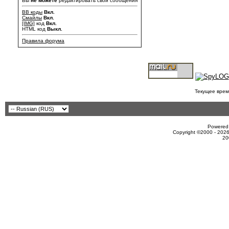
Вы
не можете
редактировать свои сообщения
BB коды
Вкл.
Смайлы
Вкл.
[IMG]
код
Вкл.
HTML код
Выкл.
Правила форума
Текущее врем
Powered 
Copyright ©2000 - 2026
20