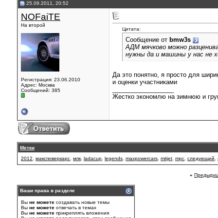
25.09.2011, 20:52
NOFaiTE
На второй
Цитата:
Сообщение от
bmw3s
АДМ мячково можно разцениват
нужны да и машины у нас не 
Да это понятно, я просто для ширины
Регистрация: 23.06.2010
и оценки участниками
Адрес: Москва
__________________
Сообщений: 385
Жестко экономлю на зимнюю и гру
Метки
2012
,
максповеркарс
,
мпк
,
ladacup
,
legends
,
maxpowercars
,
mitjet
,
mpc
,
следующий
,
«
Предыдущ
Ваши права в разделе
Вы
не можете
создавать новые темы
Вы
не можете
отвечать в темах
Вы
не можете
прикреплять вложения