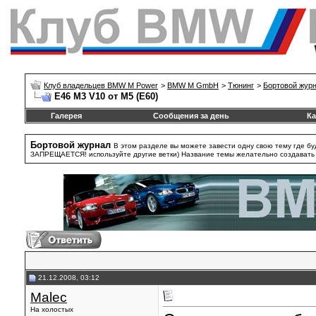
Клуб владельцев BMW M Power
>
BMW M GmbH
>
Тюнинг
>
Бортовой жур
E46 M3 V10 от M5 (E60)
Галерея
Сообщения за день
Ка
Бортовой журнал
В этом разделе вы можете завести одну свою тему где бу
ЗАПРЕЩАЕТСЯ! используйте другие ветки) Название темы желательно создавать та
21.12.2008, 03:12
Malec
На холостых