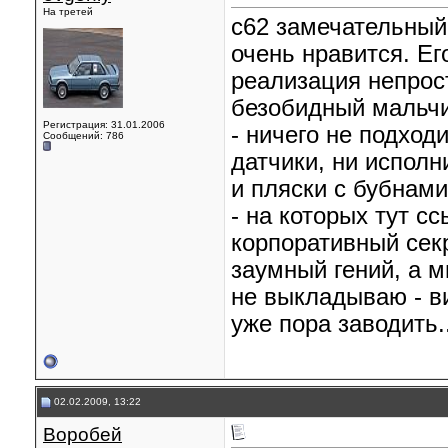
На третей
с62 замечательный
очень нравится. Ег
реализация непрост
безобидный мальчи
Регистрация: 31.01.2006
- ничего не подходи
Сообщений: 786
датчики, ни исполн
и пляски с бубнами
- на которых тут сс
корпоративный сек
заумный гений, а 
не выкладываю - ви
уже пора заводить..
02.02.2009, 13:22
Воробей