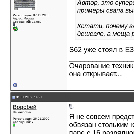
Автор, это суперс
примеры свапа вы
Регистрация: 07.12.2005
Адрес: Москва
Сообщений: 22,689
Кстати, почему в
дешевле, а моща 
S62 уже стоял в Е30
________________
Очарование техник
она открывает...
31.01.2009, 14:21
Воробей
На холостых
Я не совсем предст
Регистрация: 26.01.2009
Сообщений: 7
обвязан стольким 
паре с 16 разрядно