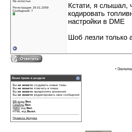
На холостых
Кстати, я слышал, 
Регистрация: 26.01.2009
Сообщений: 7
кодировать топлив
настройки в DME
Шоб лезли только 
«
Предыдущ
Ваши права в разделе
Вы
не можете
создавать новые темы
Вы
не можете
отвечать в темах
Вы
не можете
прикреплять вложения
Вы
не можете
редактировать свои сообщения
BB коды
Вкл.
Смайлы
Вкл.
[IMG]
код
Вкл.
HTML код
Выкл.
Правила форума