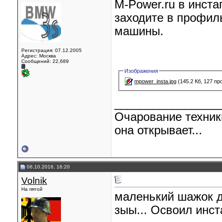
M-Power.ru в инста
заходите в профил
машины.
Регистрация: 07.12.2005
Адрес: Москва
Сообщений: 22,689
Изображения
mpower_insta.jpg
(145.2 Кб, 127 п
________________
Очарование техник
она открывает...
06.10.2016, 16:20
Volnik
На пятой
маленький шажок д
зыы... Освоил инс