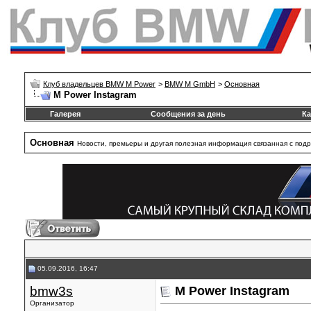
Клуб владельцев BMW M Power
>
BMW M GmbH
>
Основная
M Power Instagram
Галерея
Сообщения за день
Ка
Основная
Новости, премьеры и другая полезная информация связанная с под
05.09.2016, 16:47
bmw3s
M Power Instagram
Организатор