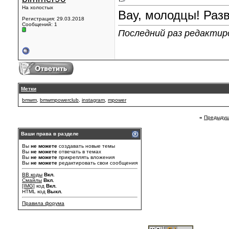
На холостых
Вау, молодцы! Разв
Регистрация: 29.03.2018
Сообщений: 1
Последний раз редактиро
Метки
bmwm
,
bmwmpowerclub
,
instagram
,
mpower
«
Предыдущ
Ваши права в разделе
Вы
не можете
создавать новые темы
Вы
не можете
отвечать в темах
Вы
не можете
прикреплять вложения
Вы
не можете
редактировать свои сообщения
BB коды
Вкл.
Смайлы
Вкл.
[IMG]
код
Вкл.
HTML код
Выкл.
Правила форума