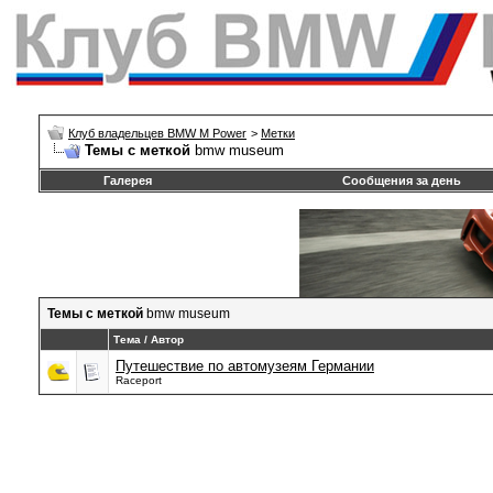
Клуб владельцев BMW M Power
>
Метки
Темы с меткой
bmw museum
Галерея
Сообщения за день
Темы с меткой
bmw museum
Тема / Автор
Путешествие по автомузеям Германии
Raceport