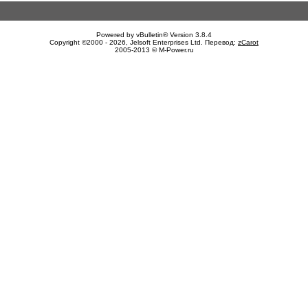
Powered by vBulletin® Version 3.8.4
Copyright ©2000 - 2026, Jelsoft Enterprises Ltd. Перевод:
zCarot
2005-2013 © M-Power.ru