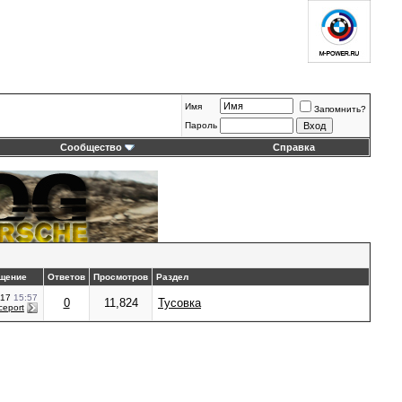
Имя
Запомнить?
Пароль
Сообщество
Справка
щение
Ответов
Просмотров
Раздел
017
15:57
0
11,824
Тусовка
ceport