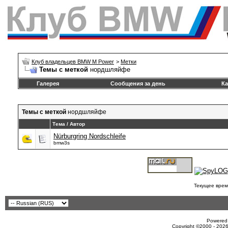
Клуб владельцев BMW M Power
>
Метки
Темы с меткой
нордшляйфе
Галерея
Сообщения за день
Ка
Темы с меткой
нордшляйфе
Тема / Автор
Nürburgring Nordschleife
bmw3s
Текущее врем
Powered 
Copyright ©2000 - 2026