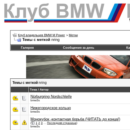
Клуб владельцев BMW M Power
>
Метки
Темы с меткой
nring
Галерея
Сообщения за день
Ка
Темы с меткой
nring
Тема / Автор
Nürburgring Nordschleife
bmw3s
Нижегородское кольцо
bmw3s
Монокубок -контактная борьба (ЧИТАТЬ до конца!)
(
1
2
3
...
Последняя страница
)
bmw3s