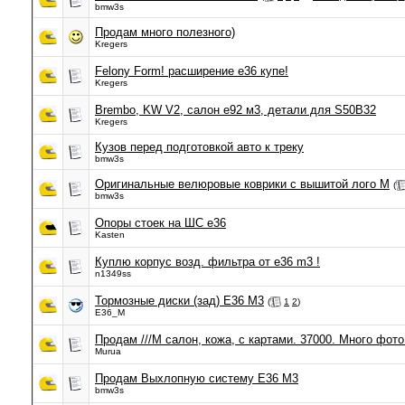
bmw3s
Продам много полезного)
Kregers
Felony Form! расширение e36 купе!
Kregers
Brembo, KW V2, салон е92 м3, детали для S50B32
Kregers
Кузов перед подготовкой авто к треку
bmw3s
Оригинальные велюровые коврики с вышитой лого М
(
bmw3s
Опоры стоек на ШС e36
Kasten
Куплю корпус возд. фильтра от e36 m3 !
n1349ss
Тормозные диски (зад) E36 M3
(
1
2
)
E36_M
Продам ///M салон, кожа, с картами. 37000. Много фото
Murua
Продам Выхлопную систему Е36 М3
bmw3s