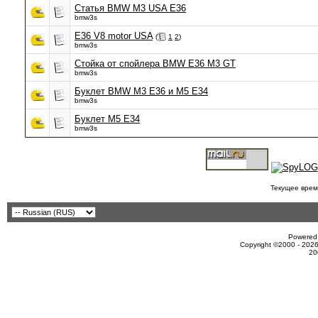
Статья BMW M3 USA E36
bmw3s
E36 V8 motor USA
(
1
2
)
bmw3s
Стойка от спойлера BMW E36 M3 GT
bmw3s
Буклет BMW M3 E36 и M5 E34
bmw3s
Буклет М5 Е34
bmw3s
Текущее врем
Powered 
Copyright ©2000 - 2026
20