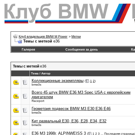
Клуб владельцев BMW M Power
>
Метки
Темы с меткой
e36
Галерея
Сообщения за день
Ка
Темы с меткой
e36
Тема / Автор
Коллекционные экземпляры
(
1
2
)
bmw3s
Всего 45 штук BMW E36 M3 Spec USA с европейским
двигателем
Raceport
Геометрия подвесок BMW M3 E30 E36 E46
bmw3s
Кит развальный E30, E36, E28, E34, E32
bmw3s
E36 M3 1998г. ALPINWEISS 3
(
1
2
3
...
Последняя страница