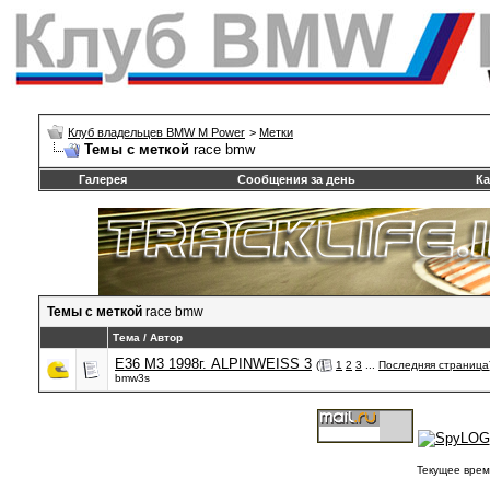
Клуб владельцев BMW M Power
>
Метки
Темы с меткой
race bmw
Галерея
Сообщения за день
Ка
Темы с меткой
race bmw
Тема / Автор
E36 M3 1998г. ALPINWEISS 3
(
1
2
3
...
Последняя страница
bmw3s
Текущее врем