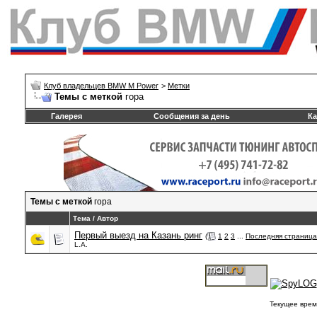
Клуб владельцев BMW M Power
>
Метки
Темы с меткой
гора
Галерея
Сообщения за день
Ка
Темы с меткой
гора
Тема / Автор
Первый выезд на Казань ринг
(
1
2
3
...
Последняя страница
L.A.
Текущее врем