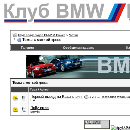
Клуб владельцев BMW M Power
>
Метки
Темы с меткой
кросс
Галерея
Сообщения за день
Ка
Темы с меткой
кросс
Тема / Автор
Первый выезд на Казань ринг
(
1
2
3
...
Последняя страница
L.A.
Rally cross
bmw3s